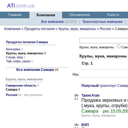
ATi
.
com.ua
Главная
Компании
Объявления
Работа
Все компании
(31323)
Транспортные компании
Компании
»
Продукты питания
»
Крупы, мука, макароны
»
Россия
» Самара
Продукты питания Самара
Крупы, мука, макароны:
Сам
Консервы
1
Крупы, мука, макароны
3
Крупы, мука, макароны
Сахар, мёд
1
Чай, кофе, какао
1
Стр. 1
Все компании Самара
69
Крупы, мука, макароны
Самарская область
3
Попутный
транспорт Сама
Самара
3
Россия
19 - все регионы
ТрансАгро
0.1
Продажа зерновых и 
( мука, крупы, отруби)
Самара
рег. 15.09.20
Крупы, мука, макароны
ВХП