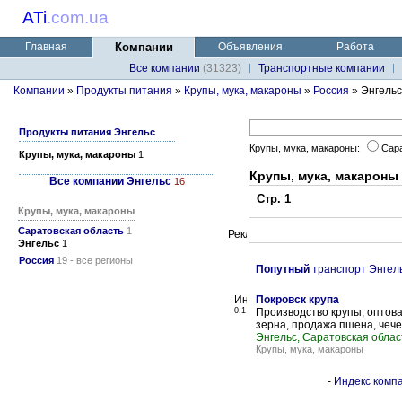
ATi
.
com.ua
Главная
Компании
Объявления
Работа
Все компании
(31323)
Транспортные компании
Компании
»
Продукты питания
»
Крупы, мука, макароны
»
Россия
» Энгельс
Продукты питания Энгельс
Крупы, мука, макароны:
Сар
Крупы, мука, макароны
1
Крупы, мука, макароны
Все компании Энгельс
16
Стр. 1
Крупы, мука, макароны
Саратовская область
1
Энгельс
1
Россия
19 - все регионы
Попутный
транспорт Энгел
Покровск крупа
0.1
Производство крупы, оптова
зерна, продажа пшена, чечев
Энгельс, Саратовская облас
Крупы, мука, макароны
-
Индекс компа