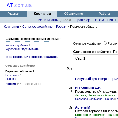
ATi
.
com.ua
Главная
Компании
Объявления
Работа
Все компании
(31323)
Транспортные компании
Компании
»
Сельское хозяйство
»
Россия
» Пермская область
Сельское хозяйство Пермская область
Сельское хозяйство:
Росси
Корма и добавки
1
Удобрения, ядохимикаты
1
Сельское хозяйство Пе
Все компании Пермская область
72
Стр. 1
Сельское хозяйство
Пермская область
2
Березники
1
Лысьва
1
Попутный
транспорт Пермс
Россия
145 - все регионы
ИП Аликина С.И.
0.1
Производство с/х продукции
Лысьва, Пермская область
Сельское хозяйство Лысьва
»
Артель М
0.0
Оптовая торговля минерал
Березники, Пермская облас