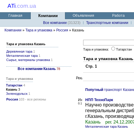
ATi
.
com.ua
Главная
Компании
Объявления
Работа
Все компании
(31323)
Транспортные компании
Компании
»
Тара и упаковка
»
Россия
» Казань
Тара и упаковка Казань
Тара и упаковка:
Татарстан
Деревянная тара
1
Металлическая тара
1
Тара и упаковка Казань
Сырье, материалы упаковка
1
Стр. 1
Все компании Казань
78
Тара и упаковка
Татарстан
4
Казань
3
Попутный
транспорт Казан
Зеленодольск
1
Россия
103 - все регионы
НПП ТехноПарк
0.1
Научно производстве
генеральным дистри
г.Казань, производяще
Казань
рег. 24.12.200
Металлическая тара Казань