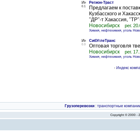
Регион-Траст
0.1
Предлагаем к поставк
Кузбасского и Хакасс
"ДР"-т Хакассия, "ТР"
Новосибирск
рег. 20
Химия, нефтехимия, уголь Нов
СибУглеТранс
0.0
Оптовая торговля тв
Новосибирск
рег. 17
Химия, нефтехимия, уголь Нов
-
Индекс компа
Грузоперевозки
:
транспортные компани
Copyright © 2000 -