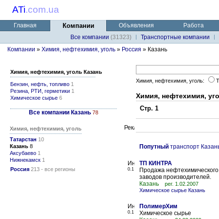
ATi
.
com.ua
Главная
Компании
Объявления
Работа
Все компании
(31323)
Транспортные компании
Компании
»
Химия, нефтехимия, уголь
»
Россия
» Казань
Химия, нефтехимия, уголь Казань
Химия, нефтехимия, уголь:
Бензин, нефть, топливо
1
Резина, РТИ, герметики
1
Химия, нефтехимия, уг
Химическое сырье
6
Стр. 1
Все компании Казань
78
Химия, нефтехимия, уголь
Татарстан
10
Казань
8
Попутный
транспорт Казан
Аксубаево
1
Нижнекамск
1
ТП КИНТРА
Россия
213 - все регионы
0.1
Продажа нефтехимического и
заводов производителей.
Казань
рег. 1.02.2007
Химическое сырье Казань
ПолимерХим
0.1
Химическое сырье