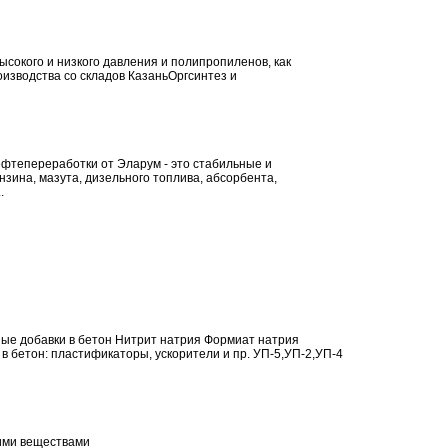
сокого и низкого давления и полипропиленов, как
оизводства со складов КазаньОргсинтез и
фтепереработки от Эларум - это стабильные и
зина, мазута, дизельного топлива, абсорбента,
.
е добавки в бетон Нитрит натрия Формиат натрия
 в бетон: пластификаторы, ускорители и пр. УП-5,УП-2,УП-4
ими веществами