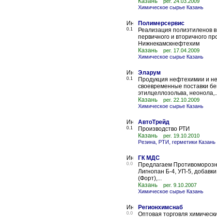
Казань
рег. 24.03.2009
Химическое сырье Казань
Полимерсервис
0.1
Реализация полиэтиленов вы
первичного и вторичного пр
Нижнекамскнефтехим
Казань
рег. 17.04.2009
Химическое сырье Казань
Эларум
0.1
Продукция нефтехимии и не
своевременные поставки бен
этилцеллозольва, неонола,..
Казань
рег. 22.10.2009
Химическое сырье Казань
АвтоТрейд
0.1
Производство РТИ
Казань
рег. 19.10.2010
Резина, РТИ, герметики Казань
ГК МДС
0.0
Предлагаем Противоморозны
Лигнопан Б-4, УП-5, добавки
(Форт),...
Казань
рег. 9.10.2007
Химическое сырье Казань
Регионхимснаб
0.0
Оптовая торговля химическ