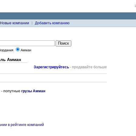
Новые компании
Добавить компанию
Иордания
Амман
оль Амман
Зарегистрируйтесь
- продавайте больше
н
- попутные
грузы Амман
нии в рейтинге компаний