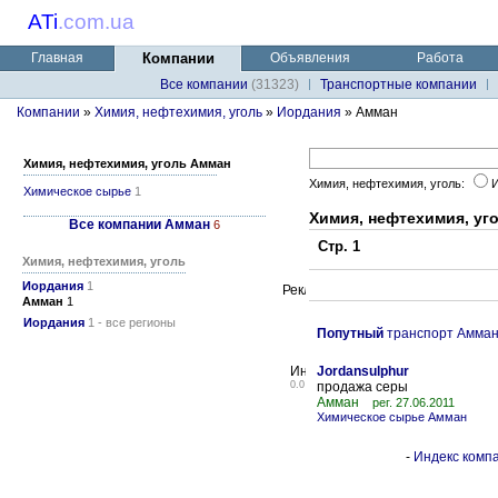
ATi
.
com.ua
Главная
Компании
Объявления
Работа
Все компании
(31323)
Транспортные компании
Компании
»
Химия, нефтехимия, уголь
»
Иордания
» Амман
Химия, нефтехимия, уголь Амман
Химия, нефтехимия, уголь:
Химическое сырье
1
Химия, нефтехимия, уг
Все компании Амман
6
Стр. 1
Химия, нефтехимия, уголь
Иордания
1
Амман
1
Иордания
1 - все регионы
Попутный
транспорт Амма
Jordansulphur
0.0
продажа серы
Амман
рег. 27.06.2011
Химическое сырье Амман
-
Индекс компа