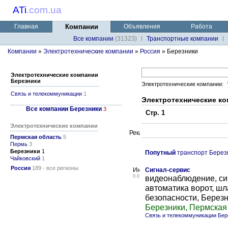
ATi
.
com.ua
Главная
Компании
Объявления
Работа
Все компании
(31323)
Транспортные компании
Компании
»
Электротехнические компании
»
Россия
» Березники
Электротехнические компании
Березники
Электротехнические компании:
Связь и телекоммуникации
1
Электротехнические ко
Все компании Березники
3
Стр. 1
Электротехнические компании
Пермская область
5
Пермь
3
Березники
1
Попутный
транспорт Берез
Чайковский
1
Россия
189 - все регионы
Сигнал-сервис
0.0
видеонаблюдение, сиг
автоматика ворот, шл
безопасности, Берез
Березники, Пермская
Связь и телекоммуникации Бер