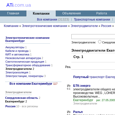
ATi
.
com.ua
Главная
Компании
Объявления
Работа
Все компании
(31323)
Транспортные компании
Компании
»
Электротехнические компании
»
Электродвигатели
»
Россия
» 
Электротехнические компании
Екатеринбург
Электродвигатели:
Свердлов
Аккумуляторы
1
Электродвигатели Екат
Кабели и провода
1
КИП и автоматика
1
Стр. 1
Низковольтная аппаратура
2
Светотехническая продукция
1
Трансформаторное оборудование
1
Электродвигатели
2
Электроизоляция
1
Электростанции, генераторы
3
Попутный
транспорт Екате
Все компании Екатеринбург
117
БТК-энерго
0.1
электродвигатели общего на
Электродвигатели
производства: WEG , LOHER,
Высоковольтные...
Свердловская область
2
Екатеринбург
рег. 27.05.200
Екатеринбург
2
Электродвигатели
Россия
10 - все регионы
Ральп