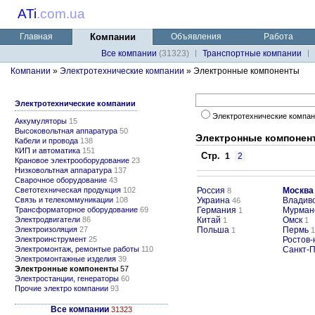
ATi
.
com.ua
Главная
Компании
Объявления
Работа
Все компании
(31323)
Транспортные компании
Компании
»
Электротехнические компании
» Электронные компоненты
Электротехнические компании
Электротехнические компа
Аккумуляторы
15
Высоковольтная аппаратура
50
Электронные компонен
Кабели и провода
138
КИП и автоматика
151
Стр.
1
2
Крановое электрооборудование
23
Низковольтная аппаратура
137
Сварочное оборудование
43
Светотехническая продукция
102
Россия
Москва
8
Связь и телекоммуникации
108
Украина
Владив
46
Трансформаторное оборудование
69
Германия
Мурман
1
Электродвигатели
86
Китай
Омск
1
1
Электроизоляция
27
Польша
Пермь
1
1
Электроинструмент
25
Ростов-
Электромонтаж, ремонтые работы
110
Санкт-П
Электромонтажные изделия
39
Электронные компоненты
57
Электростанции, генераторы
60
Прочие электро компании
93
Все компании
31323