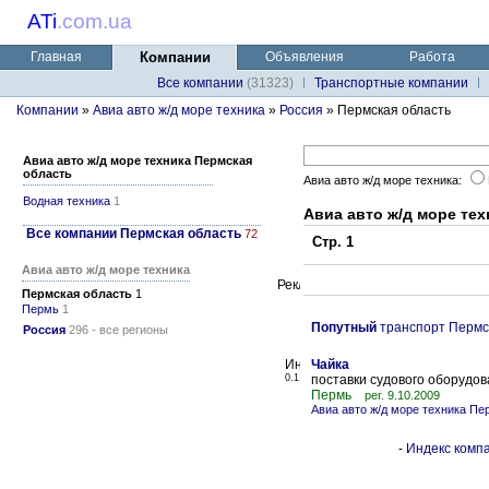
ATi
.
com.ua
Главная
Компании
Объявления
Работа
Все компании
(31323)
Транспортные компании
Компании
»
Авиа авто ж/д море техника
»
Россия
» Пермская область
Авиа авто ж/д море техника Пермская
область
Авиа авто ж/д море техника:
Водная техника
1
Авиа авто ж/д море те
Все компании Пермская область
72
Стр. 1
Авиа авто ж/д море техника
Пермская область
1
Пермь
1
Попутный
транспорт Пермс
Россия
296 - все регионы
Чайка
0.1
поставки судового оборудов
Пермь
рег. 9.10.2009
Авиа авто ж/д море техника Пе
-
Индекс компа