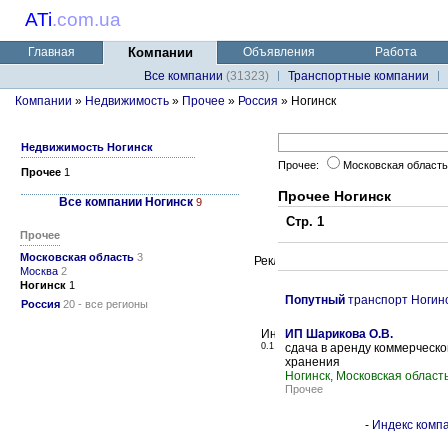
ATi
.
com.ua
Главная
Компании
Объявления
Работа
Все компании
(31323)
Транспортные компании
Компании
»
Недвижимость
»
Прочее
»
Россия
» Ногинск
Недвижимость Ногинск
Прочее:
Московская област
Прочее
1
Прочее Ногинск
Все компании Ногинск
9
Стр. 1
Прочее
Московская область
3
Москва
2
Ногинск
1
Попутный
транспорт Ногин
Россия
20 - все регионы
ИП Шарикова О.В.
0.1
сдача в аренду коммерческо
хранения
Ногинск, Московская област
Прочее
-
Индекс компа