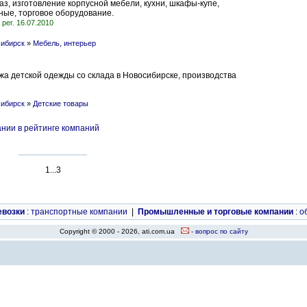
аз, изготовление корпусной мебели, кухни, шкафы-купе,
иные, торговое оборудование.
рег. 16.07.2010
сибирск
»
Мебель, интерьер
жа детской одежды со склада в Новосибирске, производства
сибирск
»
Детские товары
нии в рейтинге компаний
1...3
евозки
:
транспортные компании
|
Промышленные и торговые компании
:
о
Copyright © 2000 - 2026, ati.com.ua
- вопрос по сайту