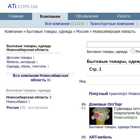
ATi
.
com.ua
Главная
Компании
Объявления
Работа
Все компании
(31323)
Транспортные компании
Компании
»
Бытовые товары, одежда
»
Россия
» Новосибирская область
Бытовые товары, одежда
Новосибирская область
Бытовые товары, одежда:
Ро
Детские товары
1
Бытовые товары, одеж
Мебель, интерьер
1
Одежда, обувь, текстиль
1
Стр. 1
Все компании Новосибирская
область
90
Бытовые товары, одежда
Попутный
транспорт Новос
Новосибирская область
3
Новосибирск
3
Домовые ОптТорг
Россия
105 - все регионы
0.1
Сувениры опт
покупатели бу
Новосибирск
Бытовые товары, одежда Ново
ART-мебель