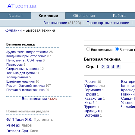
ATi
.
com.ua
Главная
Компании
Объявления
Работа
Все компании
(31323)
Транспортные компании
Компании
» Бытовая техника
Бытовая техника
Все компании
Бытовая 
Аудио, теле, видео техника
25
Кондиционеры, отопление
87
Бытовая техника
Печи, плиты, СВЧ печи
6
Пылесосы
9
Стр.
1
2
3
4
5
Стиральные машины
12
Техника для кухни
31
Холодильники
5
Швейные машины
10
Россия
Екатери
10
Ремонт бытовой техники
107
Украина
Калини
303
Прочая бытовая техника
29
Германия
Красно
1
Грузия
Нижний
1
Казахстан
Санкт-П
Все компании
1
31323
Китай
Ульянов
2
Турция
Челяби
1
Франция
Новые компании раздела
1
Эстония
1
ФЛП Тигач Я.В.
Пустомыты
Рем-Газ
Львов
Эксперт-Буд
Киев