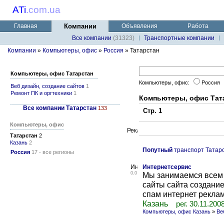
ATi
.
com.ua
Главная
Компании
Объявления
Работа
Все компании
(31323)
Транспортные компании
Компании
»
Компьютеры, офис
»
Россия
» Татарстан
Компьютеры, офис Татарстан
Компьютеры, офис:
Россия
Веб дизайн, создание сайтов
1
Ремонт ПК и оргтехники
1
Компьютеры, офис Тат
Все компании Татарстан
133
Стр. 1
Компьютеры, офис
Татарстан
2
Казань
2
Попутный
транспорт Татар
Россия
17 - все регионы
Интернетсервис
0.0
Мы занимаемся всем 
сайты сайта создани
спам интернет реклам
Казань
рег. 30.11.200
Компьютеры, офис Казань
»
Ве