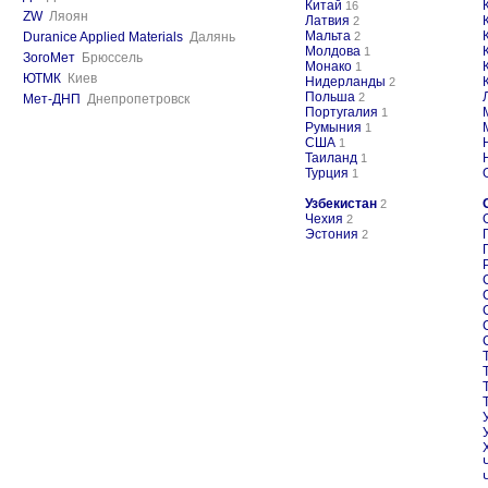
Китай
16
ZW
Ляоян
Латвия
2
Мальта
Duranice Applied Materials
Далянь
2
Молдова
1
ЗогоМет
Брюссель
Монако
1
ЮТМК
Киев
Нидерланды
2
Польша
2
Мет-ДНП
Днепропетровск
Португалия
1
Румыния
1
США
1
Таиланд
1
Турция
1
Узбекистан
2
Чехия
2
Эстония
2