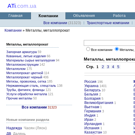
ATi
.
com.ua
Главная
Компании
Объявления
Работа
Все компании
(31323)
Транспортные компании
Компании
» Металлы, металлопрокат
Металлы, металлопрокат
Все компании
Металлы,
Запорная арматура
59
Кованные, литые изделия
66
Металлы, металлопрок
Материалы сырье металлургия
94
Металлоконструкции
142
Стр.
1
2
3
4
5
Металлолом
175
Металлопрокат цветной
114
Металлопрокат черный
406
Метизы, проволока, сетка
185
Россия
196
Нержавеющая сталь, спецсталь
138
Украина
1401
Трубы, фитинги, фланцы
121
Беларусь
10
Услуги обработки металла
121
Бельгия
2
Прочие металлы
50
Болгария
5
Великобритания
1
Вьетнам
Все компании
1
31323
Германия
3
Индия
1
Иран
Новые компании раздела
2
Ирландия
1
Надежда
Чаоян (Ляон)
Испания
1
Казахстан
10
ДВ
Далянь