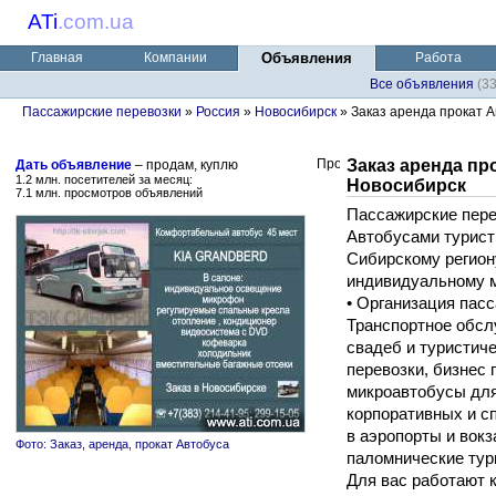
ATi
.
com.ua
Главная
Компании
Объявления
Работа
Все объявления
(3
Пассажирские перевозки
»
Россия
»
Новосибирск
» Заказ аренда прокат Ав
Заказ аренда про
Дать объявление
– продам, куплю
1.2 млн. посетителей за месяц:
Новосибирск
7.1 млн. просмотров объявлений
Пассажирские пер
Автобусами туристи
Сибирскому регион
индивидуальному м
• Организация пасс
Транспортное обслу
свадеб и туристич
перевозки, бизнес 
микроавтобусы для
корпоративных и с
в аэропорты и вокз
Фото: Заказ, аренда, прокат Автобуса
паломнические тур
Для вас работают 