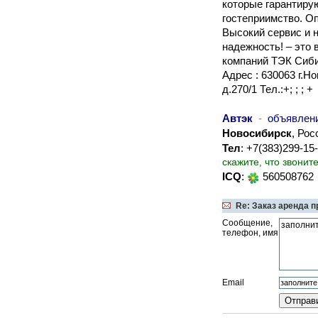
которые гарантиру
гостеприимство. О
Высокий сервис и н
надежность! – это 
компаний ТЭК Сиби
Адрес : 630063 г.Н
д.270/1 Тел.:+; ; ; +
Автэк
-
объявлен
Новосибирск
, Рос
Тел
: +7(383)299-1
скажите, что звонит
ICQ
:
560508762
Re: Заказ аренда пр
Сообщение,
телефон, имя
Email