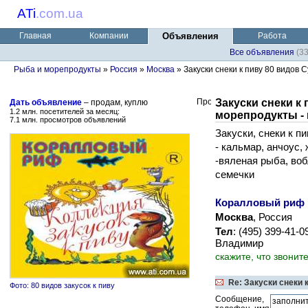
ATi
.
com.ua
Главная
Компании
Объявления
Работа
Все объявления
(3
Рыба и морепродукты
»
Россия
»
Москва
» Закуски снеки к пиву 80 видов 
Закуски снеки к
Дать объявление
– продам, куплю
1.2 млн. посетителей за месяц:
морепродукты -
7.1 млн. просмотров объявлений
Закуски, снеки к 
- кальмар, анчоус,
-вяленая рыба, воб
семечки
Коралловый риф
Москва
, Россия
Тел
: (495) 399-41-0
Владимир
скажите, что звонит
Re: Закуски снеки 
Фото: 80 видов закусок к пиву
Сообщение,