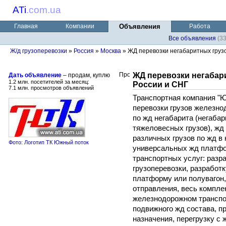
ATi
.
com.ua
Главная
Компании
Объявления
Работа
Все объявления
(3
Ж/д грузоперевозки
»
Россия
»
Москва
» ЖД перевозки негабаритных грузов
ЖД перевозки негабар
Дать объявление
– продам, куплю
1.2 млн. посетителей за месяц:
России и СНГ
7.1 млн. просмотров объявлений
Транспортная компания "
перевозки грузов железно
по жд негабарита (негаба
тяжеловесных грузов), жд 
различных грузов по жд в 
Фото: Логотип ТК Южный поток
универсальных жд платфо
транспортных услуг: раз
грузоперевозки, разработк
платформу или полувагон,
отправления, весь компле
железнодорожном транспо
подвижного жд состава, п
назначения, перегрузку с