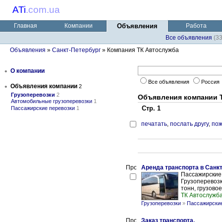
ATi
.
com.ua
Главная
Компании
Объявления
Работа
Все объявления
(3
Объявления
»
Санкт-Петербург
» Компания ТК Автослужба
•
О компании
Все объявления
Россия
•
Объявления компании
2
Грузоперевозки
2
Объявления компании 
Автомобильные грузоперевозки
1
Стр. 1
Пассажирские перевозки
1
печатать
,
послать другу
,
пож
Аренда транспорта в Санкт
Пассажирские 
Грузоперевозк
тонн, грузовое
ТК Автослужб
Грузоперевозки
»
Пассажирские
Заказ транспорта.