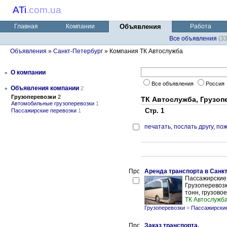
ATi
.
com.ua
Главная
Компании
Объявления
Работа
Все объявления
(3
Объявления
»
Санкт-Петербург
» Компания ТК Автослужба
•
О компании
Все объявления
Россия
•
Объявления компании
2
Грузоперевозки
2
ТК Автослужба, Грузоп
Автомобильные грузоперевозки
1
Стр. 1
Пассажирские перевозки
1
печатать
,
послать другу
,
пож
Аренда транспорта в Санкт
Пассажирские 
Грузоперевозк
тонн, грузовое
ТК Автослужб
Грузоперевозки
»
Пассажирские
Заказ транспорта.