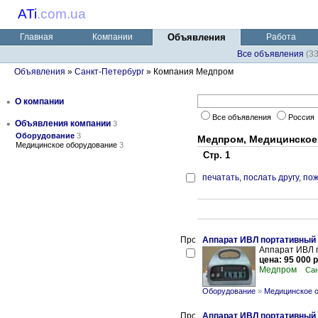
ATi
.
com.ua
Главная
Компании
Объявления
Работа
Все объявления
(3
Объявления
»
Санкт-Петербург
» Компания Медпром
•
О компании
Все объявления
Россия
•
Объявления компании
3
Оборудование
3
Медпром, Медицинское
Медицинское оборудование
3
Стр. 1
печатать
,
послать другу
,
пож
Аппарат ИВЛ портативный
Аппарат ИВЛ 
цена: 95 000 р
Медпром
Сан
Оборудование
»
Медицинское 
Аппарат ИВЛ портативный