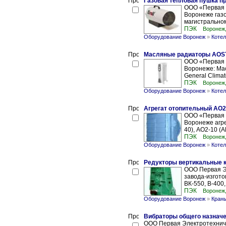
Газовая тепловая пушка пр
ООО «Первая 
Воронеже газо
магистральном 
ПЭК
Воронеж
Оборудование Воронеж
»
Котел
Масляные радиаторы AOSTA,
ООО «Первая 
Воронеже: Ма
General Clima
ПЭК
Воронеж
Оборудование Воронеж
»
Котел
Агрегат отопительный AO2
ООО «Первая 
Воронеже агре
40), АО2-10 (А
ПЭК
Воронеж
Оборудование Воронеж
»
Котел
Редукторы вертикальные к
ООО Первая Э
завода-изгото
ВК-550, В-400,
ПЭК
Воронеж
Оборудование Воронеж
»
Кран
Вибраторы общего назначен
ООО Первая Электротехниче