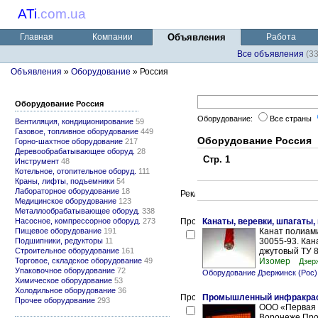
ATi
.
com.ua
Главная
Компании
Объявления
Работа
Все объявления
(3
Объявления
»
Оборудование
» Россия
Оборудование Россия
Оборудование:
Все страны
Вентиляция, кондиционирование
59
Газовое, топливное оборудование
449
Оборудование Россия
Горно-шахтное оборудование
217
Деревообрабатывающее оборуд.
28
Стр. 1
Инструмент
48
Котельное, отопительное оборуд.
111
Краны, лифты, подъемники
54
Лабораторное оборудование
18
Медицинское оборудование
123
Металлообрабатывающее оборуд.
338
Насосное, компрессорное оборуд.
273
Канаты, веревки, шпагаты
Пищевое оборудование
191
Канат полиам
Подшипники, редукторы
11
30055-93. Кан
Строительное оборудование
161
джутовый ТУ 8
Торговое, складское оборудование
49
Изомер
Дзер
Упаковочное оборудование
72
Оборудование Дзержинск (Рос)
Химическое оборудование
53
Холодильное оборудование
36
Промышленный инфракрас
Прочее оборудование
293
ООО «Первая 
Воронеже Про