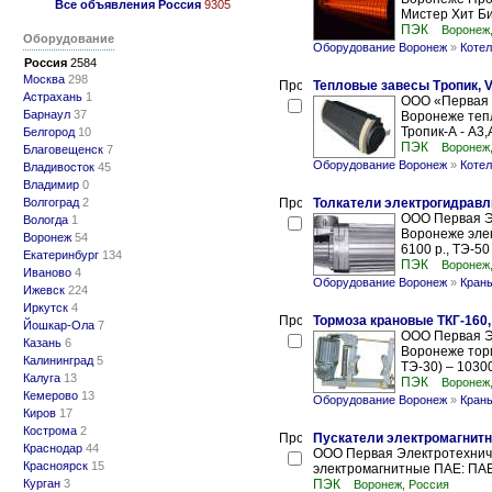
Все объявления Россия
9305
Мистер Хит Би
ПЭК
Воронеж
Оборудование
Оборудование Воронеж
»
Котел
Россия
2584
Москва
298
Тепловые завесы Тропик, V
Астрахань
1
ООО «Первая 
Барнаул
37
Воронеже тепл
Тропик-А - А3,
Белгород
10
ПЭК
Воронеж
Благовещенск
7
Оборудование Воронеж
»
Котел
Владивосток
45
Владимир
0
Волгоград
2
Толкатели электрогидравли
ООО Первая Э
Вологда
1
Воронеже элек
Воронеж
54
6100 р., ТЭ-50 
Екатеринбург
134
ПЭК
Воронеж
Иваново
4
Оборудование Воронеж
»
Кран
Ижевск
224
Иркутск
4
Тормоза крановые ТКГ-160, 
Йошкар-Ола
7
ООО Первая Э
Казань
6
Воронеже торм
Калининград
5
ТЭ-30) – 10300 
Калуга
13
ПЭК
Воронеж
Кемерово
13
Оборудование Воронеж
»
Кран
Киров
17
Кострома
2
Пускатели электромагнит
Краснодар
44
ООО Первая Электротехниче
Красноярск
15
электромагнитные ПАЕ: ПАЕ
Курган
3
ПЭК
Воронеж, Россия