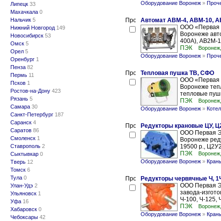
Оборудование Воронеж
»
Проч
Липецк
33
Махачкала
0
Нальчик
5
Автомат АВМ-4, АВМ-10, А
ООО «Первая 
Нижний Новгород
149
Воронеже авт
Новосибирск
53
400А), АВ2М-1
Омск
5
ПЭК
Воронеж
Орел
5
Оборудование Воронеж
»
Проч
Оренбург
1
Пенза
82
Тепловая пушка ТВ, СФО
Пермь
11
ООО «Первая 
Псков
1
Воронеже тепл
Ростов-на-Дону
423
тепловые пушк
Рязань
5
ПЭК
Воронеж
Самара
30
Оборудование Воронеж
»
Котел
Санкт-Петербург
187
Саранск
4
Редукторы крановые ЦУ, Ц2
Саратов
86
ООО Первая Э
Смоленск
1
Воронеже реду
Ставрополь
2
19500 р., Ц2У2
ПЭК
Воронеж
Сыктывкар
0
Оборудование Воронеж
»
Кран
Тверь
12
Томск
6
Тула
0
Редукторы червячные Ч, 1Ч
ООО Первая Э
Улан-Удэ
2
завода-изгото
Ульяновск
1
Ч-100, Ч-125, 
Уфа
16
ПЭК
Воронеж
Хабаровск
0
Оборудование Воронеж
»
Кран
Чебоксары
42