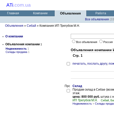
ATi
.
com.ua
Главная
Компании
Объявления
Работа
Все объявления
(3
Объявления
»
Сибай
» Компания ИП Трегубов М.Н.
•
О компании
Все объявления
Россия
•
Объявления компании
1
Недвижимость
1
Объявления компании И
Склады продажа
1
Стр. 1
печатать
,
послать другу
,
пож
Склад
Продам склад в Сибае (возм
этаж.
цена: 800 000 руб.
штука с 
ИП Трегубов М.Н.
Сибай, Ба
Недвижимость
»
Склады прода