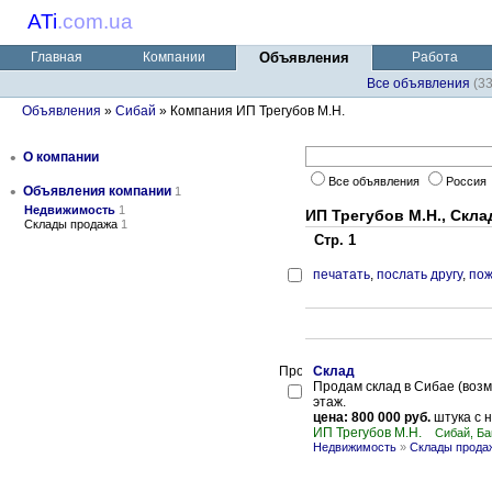
ATi
.
com.ua
Главная
Компании
Объявления
Работа
Все объявления
(3
Объявления
»
Сибай
» Компания ИП Трегубов М.Н.
•
О компании
Все объявления
Россия
•
Объявления компании
1
Недвижимость
1
ИП Трегубов М.Н., Скл
Склады продажа
1
Стр. 1
печатать
,
послать другу
,
пож
Склад
Продам склад в Сибае (возм
этаж.
цена: 800 000 руб.
штука с 
ИП Трегубов М.Н.
Сибай, Ба
Недвижимость
»
Склады прода