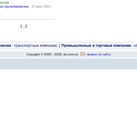
Россия
е грузоперевозки
-
27 июн 2010
1...2
евозки
:
транспортные компании
|
Промышленные и торговые компании
:
о
Copyright © 2000 - 2026, ati.com.ua
- вопрос по сайту