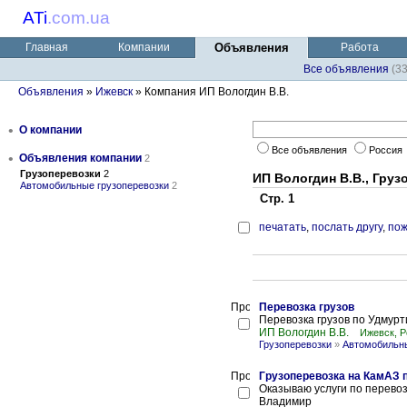
ATi
.
com.ua
Главная
Компании
Объявления
Работа
Все объявления
(3
Объявления
»
Ижевск
» Компания ИП Вологдин В.В.
•
О компании
Все объявления
Россия
•
Объявления компании
2
Грузоперевозки
2
ИП Вологдин В.В., Груз
Автомобильные грузоперевозки
2
Стр. 1
печатать
,
послать другу
,
пож
Перевозка грузов
Перевозка грузов по Удмурт
ИП Вологдин В.В.
Ижевск, 
Грузоперевозки
»
Автомобильны
Грузоперевозка на КамАЗ 
Оказываю услуги по перевозк
Владимир