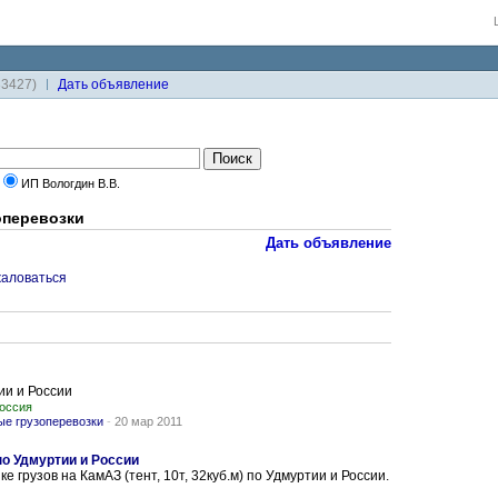
33427)
Дaть объявление
ИП Вологдин В.В.
оперевозки
Дать объявление
аловаться
ии и России
Россия
е грузоперевозки
-
20 мар 2011
по Удмуртии и России
е грузов на КамАЗ (тент, 10т, 32куб.м) по Удмуртии и России.