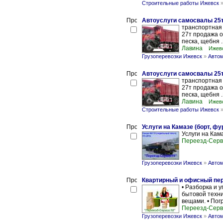
Строительные работы Ижевск
Автоуслуги самосвалы 25
транспортная
27т продажа оп
песка, щебня 
Лавина
Ижев
Грузоперевозки Ижевск
»
Автом
Автоуслуги самосвалы 25
транспортная
27т продажа оп
песка, щебня 
Лавина
Ижев
Строительные работы Ижевск
Услуги на Камазе (борт, фур
Услуги на Кама
Переезд-Серв
Грузоперевозки Ижевск
»
Автом
Квартирный и офисный пер
• Разборка и 
бытовой техник
вещами. • Погр
Переезд-Серв
Грузоперевозки Ижевск
»
Автом