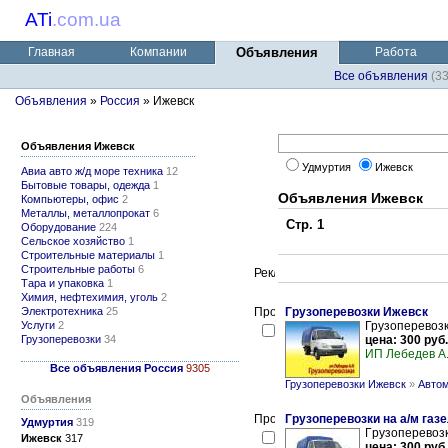
ATi
.
com.ua
Главная
Компании
Объявления
Работа
Все объявления
(3
Объявления
»
Россия
» Ижевск
Объявления Ижевск
Удмуртия
Ижевск
Авиа авто ж/д море техника
12
Бытовые товары, одежда
1
Объявления Ижевск
Компьютеры, офис
2
Металлы, металлопрокат
6
Стр. 1
Оборудование
224
Сельское хозяйство
1
Строительные материалы
1
Строительные работы
6
Тара и упаковка
1
Химия, нефтехимия, уголь
2
Электротехника
25
Грузоперевозки Ижевск
Услуги
2
Грузоперевозк
Грузоперевозки
34
цена: 300 руб.
ИП Лебедев А
Все объявления Россия
9305
Грузоперевозки Ижевск
»
Автом
Объявления
Гpузoпepeвoзки нa а/м газе
Удмуртия
319
Гpузoпepeвoзк
Ижевск
317
цена: 300 руб.