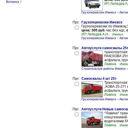
Воткинск
2
ИП Лебедев А
Грузоперевозки Ижевск
»
Автом
Грузоперевозки Ижевск
Грузоперевозки по Ижевску,
цена: 300 руб.
час без ндс,
о
ИП Лебедев А.Н.
Ижевск
Грузоперевозки Ижевск
»
Автом
Автоуслуги самосвалы 25
транспортная
FAW,ХОВА 25т 
асфальта, грун
Лавина
Ижев
Строительные работы Ижевск
Самосвалы 4 шт 25т
Транспортная
,ХОВА 25-27т 
асфальта, грун
Лавина
Ижев
Грузоперевозки Ижевск
»
Автом
Автоуслуги Новые самосва
*Лавина* тран
спецтехникой-
водителями FA
Лавина
Ижев