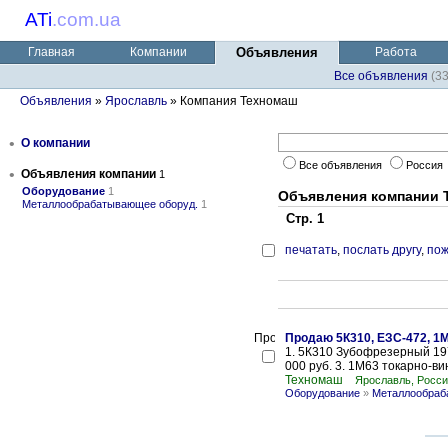
ATi
.
com.ua
Главная
Компании
Объявления
Работа
Все объявления
(3
Объявления
»
Ярославль
» Компания Техномаш
•
О компании
Все объявления
Россия
•
Объявления компании
1
Оборудование
1
Объявления компании 
Металлообрабатывающее оборуд.
1
Стр. 1
печатать
,
послать другу
,
пож
Продаю 5К310, ЕЗС-472, 1М
1. 5К310 Зубофрезерный 197
000 руб. 3. 1М63 токарно-ви
Техномаш
Ярославль, Росс
Оборудование
»
Металлообраб