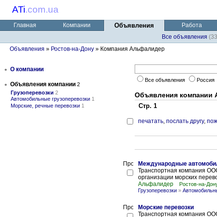
ATi
.
com.ua
Главная
Компании
Объявления
Работа
Все объявления
(3
Объявления
»
Ростов-на-Дону
» Компания Альфалидер
•
О компании
Все объявления
Россия
•
Объявления компании
2
Грузоперевозки
2
Объявления компании
Автомобильные грузоперевозки
1
Стр. 1
Морские, речные перевозки
1
печатать
,
послать другу
,
пож
Международные автомоби
Транспортная компания ОО
организации морских перево
Альфалидер
Ростов-на-Дон
Грузоперевозки
»
Автомобильны
Морские перевозки
Транспортная компания ОО