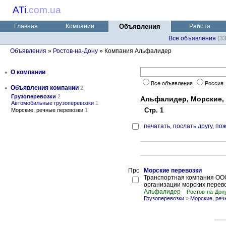
ATi
.
com.ua
Главная
Компании
Объявления
Работа
Все объявления
(3
Объявления
»
Ростов-на-Дону
» Компания Альфалидер
•
О компании
Все объявления
Россия
•
Объявления компании
2
Грузоперевозки
2
Альфалидер, Морские,
Автомобильные грузоперевозки
1
Стр. 1
Морские, речные перевозки
1
печатать
,
послать другу
,
пож
Морские перевозки
Транспортная компания ОО
организации морских перево
Альфалидер
Ростов-на-Дон
Грузоперевозки
»
Морские, реч