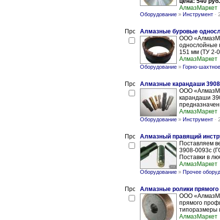
цена: 540 руб.
АлмазМаркет
Оборудование
»
Инструмент
-
Алмазные буровые односло
ООО «АлмазМа
однослойные к
151 мм (ТУ 2-
АлмазМаркет
Оборудование
»
Горно-шахтное
Алмазные карандаши 3908-
ООО «АлмазМа
карандаши 390
предназначенн
АлмазМаркет
Оборудование
»
Инструмент
-
Алмазный правящий инстр
Поставляем в
3908-0093с (Г
Поставки в лю
АлмазМаркет
Оборудование
»
Прочее обору
Алмазные ролики прямого
ООО «АлмазМа
прямого профи
типоразмеры п
АлмазМаркет