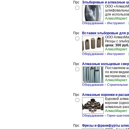
Эльборовые и алмазные шл
ООО «АлмазМа
шлифовальные
для использов
АлмазМаркет
Оборудование
»
Инструмент
-
Вставки эльборовые для р
ООО АлмазМарк
Резцы с эльбо
цена: 300 руб.
АлмазМаркет
Оборудование
»
Инструмент
-
Алмазные кольцевые свер
Поставляем а
по всем видам
материалам, с
АлмазМаркет
Оборудование
»
Строительное
Алмазные коронки и расш
Буровой алма
коронки (одно
алмазные рас
АлмазМаркет
Оборудование
»
Горно-шахтное
Фрезы и франкфурты алм