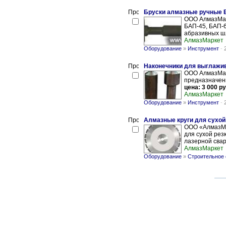
Бруски алмазные ручные
ООО АлмазМарк
БАП-45, БАП-
абразивных шл
АлмазМаркет
Оборудование
»
Инструмент
-
Наконечники для выглажи
ООО АлмазМар
предназначенн
цена: 3 000 ру
АлмазМаркет
Оборудование
»
Инструмент
-
Алмазные круги для сухой
ООО «АлмазМа
для сухой рез
лазерной сварк
АлмазМаркет
Оборудование
»
Строительное