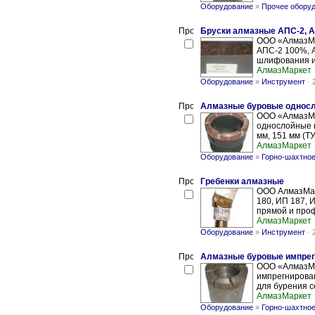
Оборудование
»
Прочее обору
Бруски алмазные АПС-2, 
ООО «АлмазМар
АПС-2 100%, 
шлифования из
АлмазМаркет
Оборудование
»
Инструмент
-
Алмазные буровые односл
ООО «АлмазМа
однослойные к
мм, 151 мм (ТУ
АлмазМаркет
Оборудование
»
Горно-шахтное
Гребенки алмазные
ООО АлмазМарк
180, ИП 187, 
прямой и проф
АлмазМаркет
Оборудование
»
Инструмент
-
Алмазные буровые импрег
ООО «АлмазМа
импрегнирован
для бурения с
АлмазМаркет
Оборудование
»
Горно-шахтное