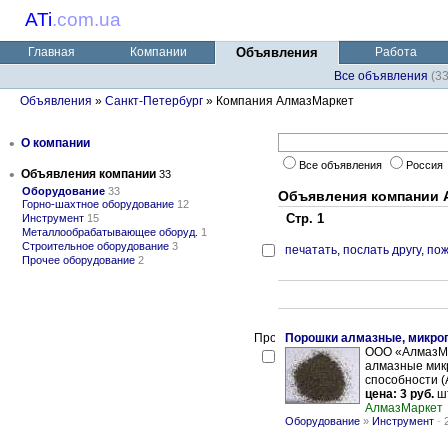
ATi
.
com.ua
Главная
Компании
Объявления
Работа
Все объявления
(3
Объявления
»
Санкт-Петербург
» Компания АлмазМаркет
•
О компании
Все объявления
Россия
•
Объявления компании
33
Оборудование
33
Объявления компании 
Горно-шахтное оборудование
12
Стр. 1
Инструмент
15
Металлообрабатывающее оборуд.
1
Строительное оборудование
3
печатать
,
послать другу
,
пож
Прочее оборудование
2
Порошки алмазные, микро
ООО «АлмазМа
алмазные мик
способности (А
цена: 3 руб.
шт
АлмазМаркет
Оборудование
»
Инструмент
-