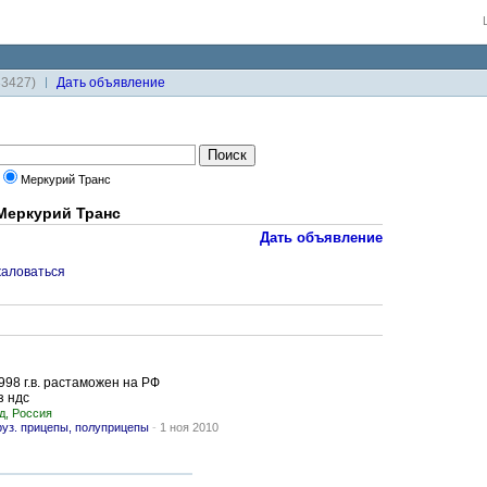
33427)
Дaть объявление
Меркурий Транс
Меркурий Транс
Дать объявление
аловаться
998 г.в. растаможен на РФ
з ндс
д, Россия
руз. прицепы, полуприцепы
-
1 ноя 2010