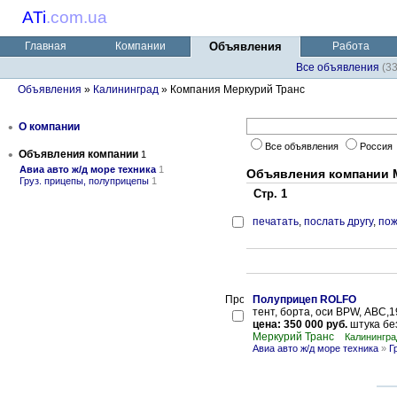
ATi
.
com.ua
Главная
Компании
Объявления
Работа
Все объявления
(3
Объявления
»
Калининград
» Компания Меркурий Транс
•
О компании
Все объявления
Россия
•
Объявления компании
1
Авиа авто ж/д море техника
1
Объявления компании 
Груз. прицепы, полуприцепы
1
Стр. 1
печатать
,
послать другу
,
пож
Полуприцеп ROLFO
тент, борта, оси BPW, АВС,1
цена: 350 000 руб.
штука бе
Меркурий Транс
Калинингра
Авиа авто ж/д море техника
»
Г