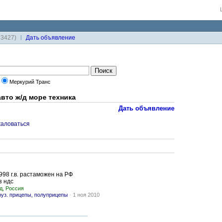
33427)
Дaть объявление
Меркурий Транс
вто ж/д море техника
Дать объявление
аловаться
998 г.в. растаможен на РФ
з ндс
д, Россия
руз. прицепы, полуприцепы
-
1 ноя 2010