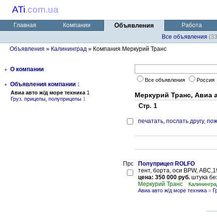
ATi
.
com.ua
Главная
Компании
Объявления
Работа
Все объявления
(3
Объявления
»
Калининград
» Компания Меркурий Транс
•
О компании
Все объявления
Россия
•
Объявления компании
1
Авиа авто ж/д море техника
1
Меркурий Транс, Авиа а
Груз. прицепы, полуприцепы
1
Стр. 1
печатать
,
послать другу
,
пож
Полуприцеп ROLFO
тент, борта, оси BPW, АВС,1
цена: 350 000 руб.
штука бе
Меркурий Транс
Калинингра
Авиа авто ж/д море техника
»
Г