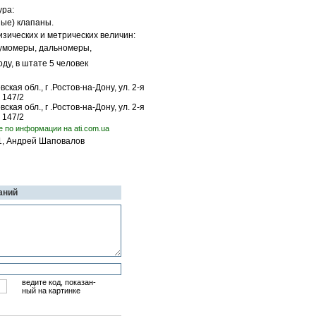
ура:
ые) клапаны.
зических и метрических величин:
умомеры, дальномеры,
ду, в штате 5 человек
ская обл., г .Ростов-на-Дону, ул. 2-я
 147/2
ская обл., г .Ростов-на-Дону, ул. 2-я
 147/2
е по информации на ati.com.ua
01, Андрей Шаповалов
аний
ведите код, показан-
ный на картинке