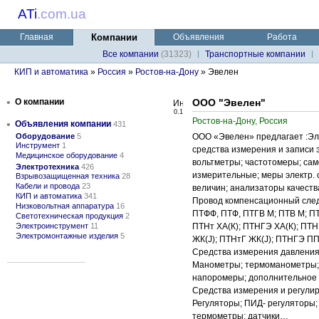
ATi
.
com.ua
Главная
Компании
Объявления
Работа
Все компании
(31323)
Транспортные компании
КИП и автоматика
»
Россия
»
Ростов-на-Дону
» Эвелен
•
О компании
ООО "Эвелен"
0.1
Ростов-на-Дону, Россия
•
Объявления компании
431
Оборудование
5
ООО «Эвелен» предлагает :Эл
Инструмент
1
средства измерения и записи 
Медицинское оборудование
4
вольтметры; частотомеры; са
Электротехника
426
измерительные; меры электр. 
Взрывозащищенная техника
28
Кабели и провода
23
величин; анализаторы качест
КИП и автоматика
341
Провод компенсационный сле
Низковольтная аппаратура
16
ПТФФ, ПТФ, ПТГВ М; ПТВ М; ПТ
Светотехническая продукция
2
Электроинструмент
11
ПТНт ХА(К); ПТНГЭ ХА(К); ПТН
Электромонтажные изделия
5
ЖК(J); ПТНтГ ЖК(J); ПТНГЭ П
Средства измерения давления,
Манометры; термоманометры; д
напоромеры; дополнительное
Средства измерения и регули
Регуляторы; ПИД- регуляторы
термометры; датчики…