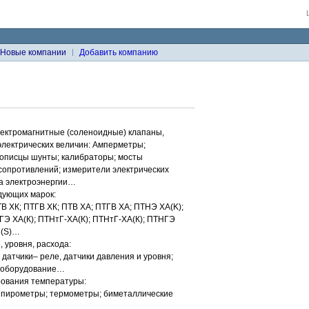
Новые компании
Добавить компанию
ектромагнитные (соленоидные) клапаны,
электрических величин: Амперметры;
мописцы шунты; калибраторы; мосты
сопротивлений; измерители электрических
ва электроэнергии…
дующих марок:
В ХК; ПТГВ ХК; ПТВ ХА; ПТГВ ХА; ПТНЭ XA(K);
ГЭ ХА(К); ПТНтГ-ХА(К); ПТНтГ-ХА(К); ПТНГЭ
П(S)…
 уровня, расхода:
атчики– реле, датчики давления и уровня;
 оборудование…
рования температуры:
; пирометры; термометры; биметаллические