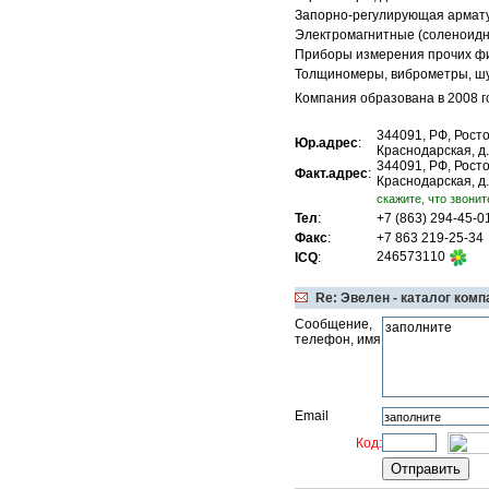
Запорно-регулирующая армат
Электромагнитные (соленоидн
Приборы измерения прочих фи
Толщиномеры, виброметры, ш
Компания образована в 2008 го
344091, РФ, Ростов
Юр.адрес
:
Краснодарская, д.
344091, РФ, Ростов
Факт.адрес
:
Краснодарская, д.
cкажите, что звонит
Тел
:
+7 (863) 294-45-
Факс
:
+7 863 219-25-34
246573110
ICQ
:
Re: Эвелен - каталог комп
Сообщение,
телефон, имя
Email
Код: