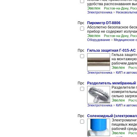
удобства распознавания вып
Эвелен
Ростов-на-Дону, Рос
Электротехника
»
Низковольтна
Пирометр DT-8806
Абсолютно безопасное беск
прибор не содержит излучаю
Эвелен
Ростов-на-Дону, Рос
Оборудование
»
Медицинское 
Гильза защитная Г-015-АС
Гильза защит
на монтажную
рабочем давле
Эвелен
Росто
Электротехника
»
КИП и автом
Разделитель мембранный
Разделители 
измерительных
сильно загряз
Эвелен
Росто
Электротехника
»
КИП и автом
Соленоидный (электромаг
Электромагни
пищевых жидк
рабочей среды
Эвелен
Росто