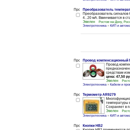
Преобразователь темпера
Преобразователь сигналов
4...20 мА. Ввинчивается в с
Эвелен
Ростов-на-Дону, Рос
Электротехника
»
КИП и автом
Провод компенсационный П
Провод компе
предназначены
средствам изм
цена: 47,50 ру
Эвелен
Росто
Электротехника
»
Кабели и про
Термометр AR9279
Многофункцио
температуры 
Сохраняет в п
Эвелен
Росто
Электротехника
»
КИП и автом
Кнопки HB2
Кнопки HB2 применяются пр