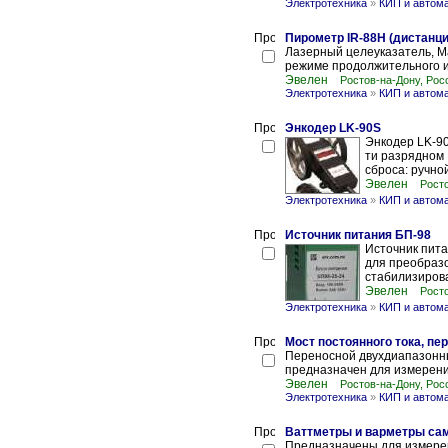
Электротехника
»
КИП и автом
Пирометр IR-88H (дистанц
Лазерный целеуказатель, Ma
режиме продолжительного из
Эвелен
Ростов-на-Дону, Рос
Электротехника
»
КИП и автом
Энкодер LK-90S
Энкодер LK-9
ти разрядном 
сброса: ручной
Эвелен
Росто
Электротехника
»
КИП и автом
Источник питания БП-98
Источник пита
для преобраз
стабилизирова
Эвелен
Росто
Электротехника
»
КИП и автом
Мост постоянного тока, пе
Переносной двухдиапазонны
предназначен для измерени
Эвелен
Ростов-на-Дону, Рос
Электротехника
»
КИП и автом
Ваттметры и варметры са
Предназначены для измерен