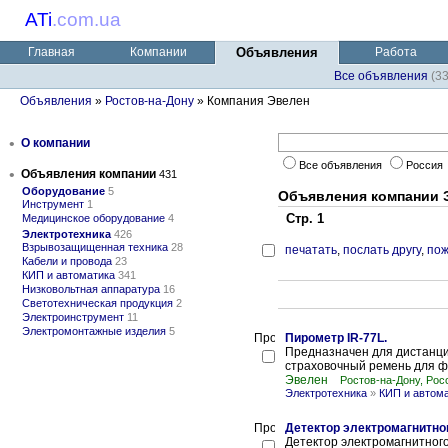
ATi
.
com.ua
Главная
Компании
Объявления
Работа
Все объявления
(3
Объявления
»
Ростов-на-Дону
» Компания Эвелен
•
О компании
Все объявления
Россия
•
Объявления компании
431
Оборудование
5
Объявления компании 
Инструмент
1
Стр. 1
Медицинское оборудование
4
Электротехника
426
Взрывозащищенная техника
28
печатать
,
послать другу
,
пож
Кабели и провода
23
КИП и автоматика
341
Низковольтная аппаратура
16
Светотехническая продукция
2
Электроинструмент
11
Электромонтажные изделия
5
Пирометр IR-77L.
Предназначен для дистанци
страховочный ремень для фи
Эвелен
Ростов-на-Дону, Рос
Электротехника
»
КИП и автом
Детектор электромагнитно
Детектор электромагнитног