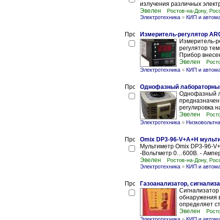
излучения различных электр
Эвелен
Ростов-на-Дону, Рос
Электротехника
»
КИП и автом
Измеритель-регулятор ARC
Измеритель-р
регулятор тем
Прибор внесен
Эвелен
Росто
Электротехника
»
КИП и автом
Однофазный лабораторный
Однофазный л
предназначен
регулировка н
Эвелен
Росто
Электротехника
»
Низковольтна
Omix DP3-96-V+A+H мульт
Мультиметр Omix DP3-96-V+A
-Вольтметр 0…600В. - Ампер
Эвелен
Ростов-на-Дону, Рос
Электротехника
»
КИП и автом
Газоанализатор, сигнализа
Сигнализатор
обнаружения в
определяет ст
Эвелен
Росто
Электротехника
»
КИП и автом