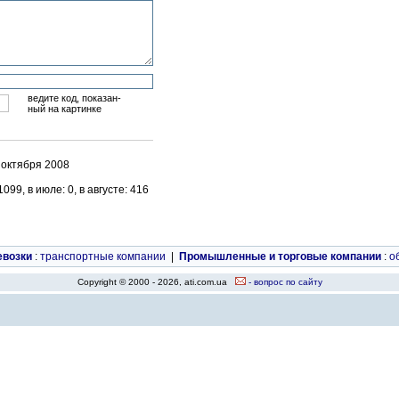
ведите код, показан-
ный на картинке
 октября 2008
99, в июле: 0, в августе: 416
евозки
:
транспортные компании
|
Промышленные и торговые компании
:
о
Copyright © 2000 - 2026, ati.com.ua
- вопрос по сайту