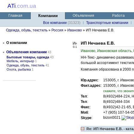
ATi
.
com.ua
Главная
Компании
Объявления
Работа
Все компании
(31323)
Транспортные компании
Одежда, обувь, текстиль
»
Россия
»
Иваново
» ИП Нечаева Е.В.
•
О компании
ИП Нечаева Е.В.
0.1
Иваново, Ивановская область,
•
Объявления компании
43
Бытовые товары, одежда
43
НН-Текс- динамично развиваю
Мебель, интерьер
1
большой ассортимент текстил
Одежда, обувь, текстиль
41
Компания образована в 2000 го
Охота, рыбалка
1
Юр.адрес
:
153005, г. Иваново
Факт.адрес
:
153005, г. Иваново
cкажите, что звонит
Тел
:
8(4932)484-224, 
Тел
:
8(4932)484-334
Факс
:
8(4932)42-21-65,
Моб
:
+7 (905) 107-54-0
bizon0021
Skype
:
Re: ИП Нечаева Е.В. - кат