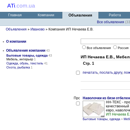
ATi
.
com.ua
Главная
Компании
Объявления
Работа
Все объявления
(3
Объявления
»
Иваново
» Компания ИП Нечаева Е.В.
•
О компании
Все объявления
Россия
•
Объявления компании
43
Бытовые товары, одежда
43
ИП Нечаева Е.В., Мебел
Мебель, интерьер
1
Стр. 1
Одежда, обувь, текстиль
41
Охота, рыбалка
1
печатать
,
послать другу
,
пож
Наволочки из бязи отбеле
НН-ТЕКС - про
качественный м
евро, наволочки
ИП Нечаева Е.
Бытовые товары, одежда
»
Меб