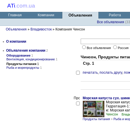
ATi
.
com.ua
Главная
Компании
Объявления
Работа
Все объявления
(3
Объявления
»
Владивосток
» Компания Чинсон
•
О компании
Все объявления
Россия
•
Объявления компании
2
Оборудование
1
Чинсон, Продукты пита
Вентиляция, кондиционирование
1
Стр. 1
Продукты питания
1
Рыба и морепродукты
1
печатать
,
послать другу
,
пож
Морская капуста сух. шинк
Морская капус
Гидратация-1:
кг. Морская кап
Чинсон
Влади
Продукты питания
»
Рыба и мо