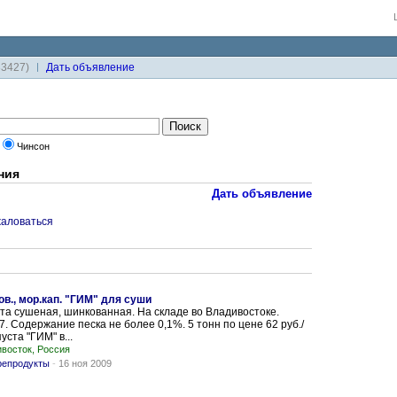
33427)
Дaть объявление
Чинсон
ния
Дать объявление
аловаться
ов., мор.кап. "ГИМ" для суши
та сушеная, шинкованная. На складе во Владивостоке.
7. Содержание песка не более 0,1%. 5 тонн по цене 62 руб./
уста "ГИМ" в...
восток, Россия
репродукты
-
16 ноя 2009