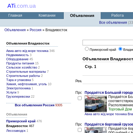
ATi
.
com.ua
Главная
Компании
Объявления
Работа
Все объявления
(3
Объявления
»
Россия
» Владивосток
Объявления Владивосток
Приморский край
Влади
Авиа авто ж/д море техника
346
Недвижимость
3
Объявления Владивост
Оборудование
45
Продукты питания
15
Стр. 1
Сельское хозяйство
2
Строительные материалы
7
Строительные работы
2
Тара и упаковка
5
Химия, нефтехимия, уголь
10
Электротехника
1
Услуги
9
Продаётся Большой городс
Грузоперевозки
22
Продаётся Бол
соответствующ
Расположение 
Все объявления Россия
9305
Торговый Дом
Авиа авто ж/д море техника Вл
Объявления
Приморский край
476
Продаётся бортовой грузов
Владивосток
467
Продаётся бор
Лесозаводск
1
000 рублей с 