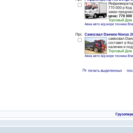
Рефрижератор 
770 000 р Код
заказ предлага
цена: 770 000
Торговый Дом
Авиа авто ж/д море техника Вл
Самосвал Daewoo Novus 20
самосвал Daew
составит р Код
наличии и под 
Торговый Дом
Авиа авто ж/д море техника Вл
печать выделенных
-
пос
Грузопер