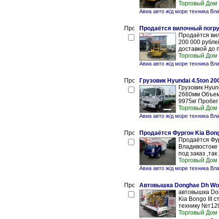
Торговый Дом
Авиа авто ж/д море техника Вл
Продаётся вилочный погруз
Продаётся вил
200 000 рубле
доставкой до 
Торговый Дом
Авиа авто ж/д море техника Вл
Грузовик Hyundai 4.5ton 20
Грузовик Hyun
2660мм Объем 
9975кг Пробег 
Торговый Дом
Авиа авто ж/д море техника Вл
Продаётся Фургон Kia Bongo
Продаётся Фург
Владивостоке 
под заказ ,так
Торговый Дом
Авиа авто ж/д море техника Вл
Автовышка Donghae Dh Wond
автовышка Don
Kia Bongo III 
технику №т120
Торговый Дом