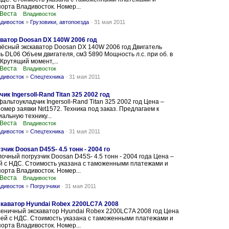
порта Владивосток. Номер...
 Веста
Владивосток
адивосток
»
Грузовики, автопоезда
-
31 мая 2011
ватор Doosan DX 140W 2006 год
ёсный экскаватор Doosan DX 140W 2006 год Двигатель
 DL06 Объем двигателя, см3 5890 Мощность л.с. при об. в
 Крутящий момент,...
 Веста
Владивосток
адивосток
»
Спецтехника
-
31 мая 2011
к Ingersoll-Rand Titan 325 2002 год
альтоукладчик Ingersoll-Rand Titan 325 2002 год Цена –
Номер заявки №t1572. Техника под заказ. Предлагаем к
альную технику...
 Веста
Владивосток
адивосток
»
Спецтехника
-
31 мая 2011
чик Doosan D45S- 4.5 тонн - 2004 го
очный погрузчик Doosan D45S- 4.5 тонн - 2004 года Цена –
й с НДС. Стоимость указана с таможенными платежами и
порта Владивосток. Номер...
 Веста
Владивосток
адивосток
»
Погрузчики
-
31 мая 2011
каватор Hyundai Robex 2200LC7A 2008
еничный экскаватор Hyundai Robex 2200LC7A 2008 год Цена
лей с НДС. Стоимость указана с таможенными платежами и
порта Владивосток. Номер...