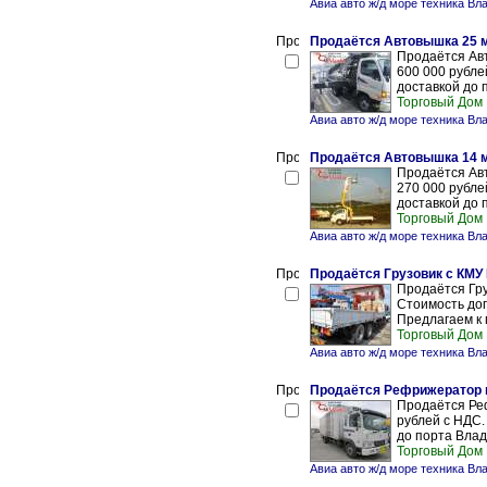
Авиа авто ж/д море техника Вл
Продаётся Автовышка 25 
Продаётся Авт
600 000 рубле
доставкой до 
Торговый Дом
Авиа авто ж/д море техника Вл
Продаётся Автовышка 14 
Продаётся Авт
270 000 рубле
доставкой до 
Торговый Дом
Авиа авто ж/д море техника Вл
Продаётся Грузовик с КМУ 
Продаётся Гру
Стоимость дог
Предлагаем к 
Торговый Дом
Авиа авто ж/д море техника Вл
Продаётся Рефрижератор на
Продаётся Реф
рублей с НДС.
до порта Влад
Торговый Дом
Авиа авто ж/д море техника Вл