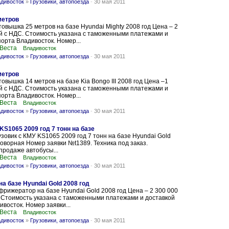
адивосток
»
Грузовики, автопоезда
-
30 мая 2011
метров
овышка 25 метров на базе Hyundai Mighty 2008 год Цена – 2
й с НДС. Стоимость указана с таможенными платежами и
порта Владивосток. Номер...
 Веста
Владивосток
адивосток
»
Грузовики, автопоезда
-
30 мая 2011
метров
овышка 14 метров на базе Kia Bongo III 2008 год Цена –1
й с НДС. Стоимость указана с таможенными платежами и
порта Владивосток. Номер...
 Веста
Владивосток
адивосток
»
Грузовики, автопоезда
-
30 мая 2011
KS1065 2009 год 7 тонн на базе
зовик с КМУ KS1065 2009 год 7 тонн на базе Hyundai Gold
оворная Номер заявки №t1389. Техника под заказ.
продаже автобусы...
 Веста
Владивосток
адивосток
»
Грузовики, автопоезда
-
30 мая 2011
 базе Hyundai Gold 2008 год
рижератор на базе Hyundai Gold 2008 год Цена – 2 300 000
 Стоимость указана с таможенными платежами и доставкой
ивосток. Номер заявки...
 Веста
Владивосток
адивосток
»
Грузовики, автопоезда
-
30 мая 2011