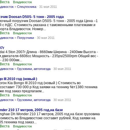
 Веста
Владивосток
адивосток
»
Спецтехника
-
31 мая 2011
чик Doosan D50S- 5 тонн - 2005 года
очный погрузчик Doosan D50S- 5 тонн - 2005 года Цена –1
й с НДС. Стоимость указана с таможенными платежами и
порта Владивосток. Номер...
 Веста
Владивосток
адивосток
»
Погрузчики
-
30 мая 2011
07г
dai 4.5ton 2007г Длина - 8660мм Ширина - 2400мм Высота -
двигателя-6606сс Мощность - 235ps/2500rpm Общий вес -
- 230 000км...
 Веста
Владивосток
адивосток
»
Грузовики, автопоезда
-
30 мая 2011
 III 2010 год (новый )
он Kia Bongo III 2010 год (новый ) Стоимость во
составит 730 000 р Код заявки на технику №т1380.техника
 же под заказ предлагаем...
 Веста
Владивосток
адивосток
»
Грузовики, автопоезда
-
30 мая 2011
er 210 17 метров, 2005 год,на базе
ghae Dh Wonder 210 17 метров, 2005 год,на базе грузовика
стоимость во Владивостоке составит рублей, Код заявки на
5.техника под заказ...
 Веста
Владивосток