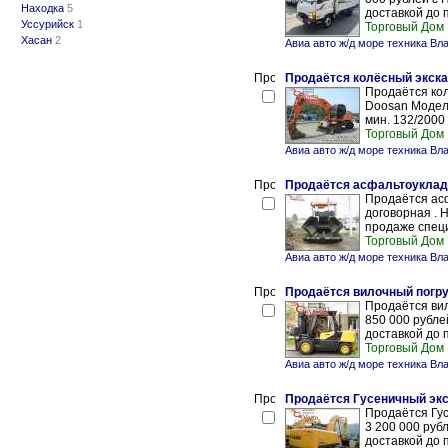
Находка
5
доставкой до 
Уссурийск
1
Торговый Дом
Хасан
2
Авиа авто ж/д море техника Вл
Продаётся колёсный экска
Продаётся кол
Doosan Модель
мин. 132/2000
Торговый Дом
Авиа авто ж/д море техника Вл
Продаётся асфальтоукладчи
Продаётся асф
договорная . 
продаже специ
Торговый Дом
Авиа авто ж/д море техника Вл
Продаётся вилочный погруз
Продаётся вил
850 000 рубле
доставкой до 
Торговый Дом
Авиа авто ж/д море техника Вл
Продаётся Гусеничный экс
Продаётся Гус
3 200 000 руб
доставкой до 