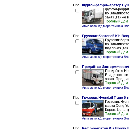
Фургон-рефрижератор Hyund
фургон-рефриж
во Владивосто
заказ ,так же в
Торговый Дом
Авиа авто ж/д море техника Вл
Грузовик бортовой Kia Bongo
Грузовик борто
во Владивосто
под заказ ,так 
Торговый Дом
Авиа авто ж/д море техника Вл
Продаётся Изотермический
Продаётся Изо
Владивостоке 
заказ. Предлаг
Торговый Дом
Авиа авто ж/д море техника Вл
Грузовик HyundaiI Trago 5 т
Грузовик Hyund
марки Dong Y
Корея. Цена т
Торговый Дом
Авиа авто ж/д море техника Вл
Рефрижератор Kia Bongo III