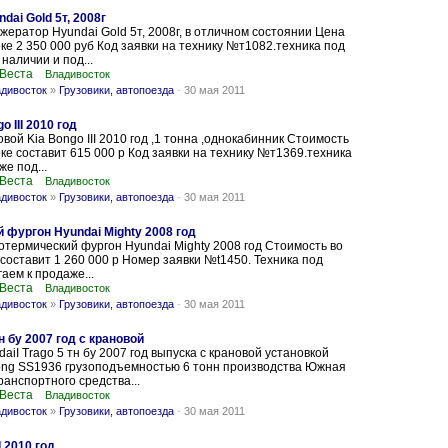
ai Gold 5т, 2008г
ератор Hyundai Gold 5т, 2008г, в отличном состоянии Цена
ке 2 350 000 руб Код заявки на технику №т1082.техника под
 наличии и под...
 Веста
Владивосток
адивосток
»
Грузовики, автопоезда
-
30 мая 2011
 III 2010 год
вой Kia Bongo III 2010 год ,1 тонна ,однокабинник Стоимость
ке составит 615 000 р Код заявки на технику №т1369.техника
же под...
 Веста
Владивосток
адивосток
»
Грузовики, автопоезда
-
30 мая 2011
 фургон Hyundai Mighty 2008 год
термический фургон Hyundai Mighty 2008 год Стоимость во
составит 1 260 000 р Номер заявки №t1450. Техника под
аем к продаже...
 Веста
Владивосток
адивосток
»
Грузовики, автопоезда
-
30 мая 2011
н бу 2007 год с крановой
aiI Trago 5 тн бу 2007 год выпуска с крановой установкой
ong SS1936 грузоподъемностью 6 тонн производства Южная
ранспортного средства...
 Веста
Владивосток
адивосток
»
Грузовики, автопоезда
-
30 мая 2011
 2010 год