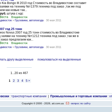
Kia Bongo III 2010 год Стоимость во Владивостоке составит
 заявки на технику №т1379.техника под заказ ,так же под
ем как новые так...
 руб.
штука с ндс
 Веста
Владивосток
адивосток
»
Грузовики, автопоезда
-
30 мая 2011
07 год 25 тонн
oo Novus 2007 год 25 тонн стоимость во Владивостоке
 заявки на технику №т1212.техника под заказ ,так же в
заказ предлагаем как...
 Веста
Владивосток
адивосток
»
Грузовики, автопоезда
-
30 мая 2011
лать другу выделенные
-
пожаловаться на выделенные
1...20 из 467
1
2
3
4
5 >
евозки
:
транспортные компании
|
Промышленные и торговые компании
:
о
Copyright © 2000 - 2026, ati.com.ua
- вопрос по сайту