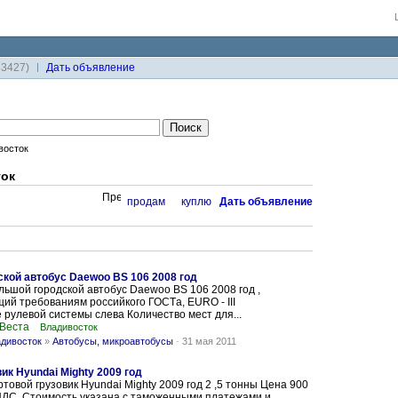
33427)
Дaть объявление
восток
ок
продам
куплю
Дaть объявление
кой автобус Daewoo BS 106 2008 год
ьшой городской автобус Daewoo BS 106 2008 год ,
ий требованиям российкого ГОСТa, EURO - III
рулевой системы слева Количество мест для...
 Веста
Владивосток
адивосток
»
Автобусы, микроавтобусы
-
31 мая 2011
ик Hyundai Mighty 2009 год
товой грузовик Hyundai Mighty 2009 год 2 ,5 тонны Цена 900
НДС. Стоимость указана с таможенными платежами и