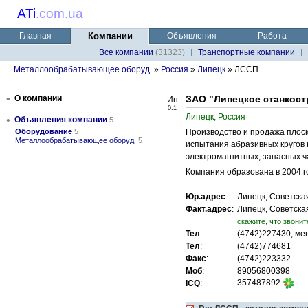
ATi
.
com.ua
Главная
Компании
Объявления
Работа
Все компании
(31323)
Транспортные компании
Металлообрабатывающее оборуд.
»
Россия
»
Липецк
» ЛССП
•
О компании
ЗАО "Липецкое станкост
0.1
Липецк, Россия
•
Объявления компании
5
Оборудование
5
Производство и продажа плос
Металлообрабатывающее оборуд.
5
испытания абразивных кругов 
электромагнитных, запасных ч
Компания образована в 2004 го
Юр.адрес
:
Липецк, Советская
Факт.адрес
:
Липецк, Советская
cкажите, что звонит
Тел
:
(4742)227430, м
Тел
:
(4742)774681
Факс
:
(4742)223332
Моб
:
89056800398
357487892
ICQ
: