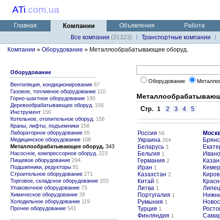
ATi
.
com.ua
Главная
Компании
Объявления
Работа
Все компании
(31323)
Транспортные компании
Компании
»
Оборудование
» Металлообрабатывающее оборуд.
Оборудование
Оборудование
Металло
Вентиляция, кондиционирование
87
Газовое, топливное оборудование
110
Металлообрабатывающ
Горно-шахтное оборудование
190
Деревообрабатывающее оборуд.
156
Стр.
1
2
3
4
5
Инструмент
156
Котельное, отопительное оборуд.
156
Краны, лифты, подъемники
158
Лабораторное оборудование
65
Россия
Моск
56
Медицинское оборудование
108
Украина
Брянс
264
Металлообрабатывающее оборуд.
343
Беларусь
Екате
3
Насосное, компрессорное оборуд.
223
Бельгия
Ивано
1
Пищевое оборудование
294
Германия
Казан
2
Подшипники, редукторы
91
Иран
Кемер
1
Строительное оборудование
271
Казахстан
Киров
2
Торговое, складское оборудование
203
Китай
Красн
5
Упаковочное оборудование
73
Литва
Липец
1
Химическое оборудование
39
Португалия
Нижни
1
Холодильное оборудование
119
Румыния
Новос
1
Прочее оборудование
541
Турция
Росто
1
Финляндия
Сама
1