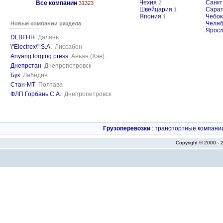
Чехия
Санкт
Все компании
2
31323
Швейцария
Сарат
1
Япония
Чебок
1
Челяб
Новые компании раздела
Яросл
DLBFHH
Далянь
\"Electrex\" S.A.
Лиссабон
Anyang forging press
Аньян (Хэн)
Днепрстан
Днепропетровск
Бук
Лебедин
Стан-МТ
Полтава
ФЛП Горбань С.А.
Днепропетровск
Грузоперевозки
:
транспортные компани
Copyright © 2000 -