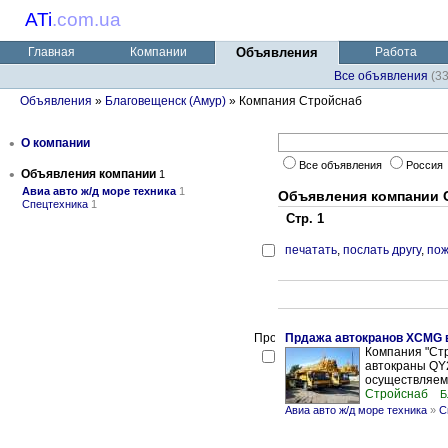
ATi
.
com.ua
Главная
Компании
Объявления
Работа
Все объявления
(3
Объявления
»
Благовещенск (Амур)
» Компания Стройснаб
•
О компании
Все объявления
Россия
•
Объявления компании
1
Авиа авто ж/д море техника
1
Объявления компании 
Спецтехника
1
Стр. 1
печатать
,
послать другу
,
пож
Прдажа автокранов XCMG 
Компания "Стр
автокраны QY
осуществляем 
Стройснаб
Б
Авиа авто ж/д море техника
»
С