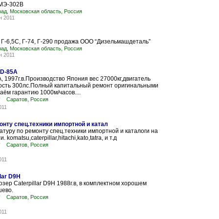
 МЭ-302В
ад, Московская область, Россия
н 2011
 Г-6,5С, Г-74, Г-290 продажа ООО “Дизельмашдеталь”
ад, Московская область, Россия
н 2011
 D-85A
, 1997г.в.Производство Япония вес 27000кг,двигатель
сть 300лс.Полный капитальный ремонт оригинальными
аём гарантию 1000м/часов....
т
Саратов, Россия
011
нту спец.техники импортной и катал
туру по ремонту спец.техники импортной и каталоги на
 komatsu,caterpillar,hitachi,kato,tatra, и т.д
т
Саратов, Россия
011
lar D9H
зер Caterpillar D9H 1988г.в, в комплектном хорошем
шево.
т
Саратов, Россия
011