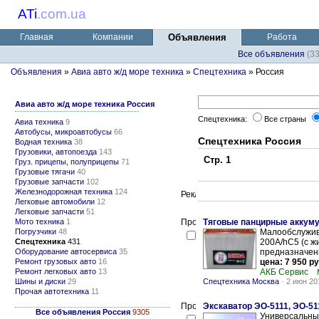
ATi
.
com.ua
Главная
Компании
Объявления
Работа
Все объявления
(3
Объявления
»
Авиа авто ж/д море техника
»
Спецтехника
» Россия
Авиа авто ж/д море техника Россия
Спецтехника:
Все страны
Авиа техника
9
Автобусы, микроавтобусы
66
Спецтехника Россия
Водная техника
38
Грузовики, автопоезда
143
Стр. 1
Груз. прицепы, полуприцепы
71
Грузовые тягачи
40
Грузовые запчасти
102
Железнодорожная техника
124
Легковые автомобили
12
Легковые запчасти
51
Мото техника
1
Тяговые панцирные аккум
Погрузчики
48
Малообслужив
Спецтехника
431
200A/hС5 (с ж
Оборудование автосервиса
35
предназначены
Ремонт грузовых авто
16
цена: 7 950 ру
Ремонт легковых авто
13
АКБ Сервис
Шины и диски
29
Спецтехника Москва
-
2 июн 20
Прочая автотехника
11
Экскаватор ЭО-5111, ЭО-5
Все объявления Россия
9305
Универсальный