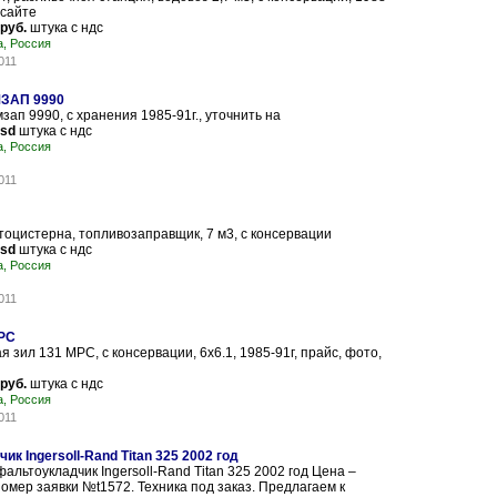
 сайте
 руб.
штука с ндс
, Россия
011
МЗАП 9990
зап 9990, с хранения 1985-91г., уточнить на
usd
штука с ндс
, Россия
011
тоцистерна, топливозаправщик, 7 м3, с консервации
usd
штука с ндс
, Россия
011
МРС
я зил 131 МРС, с консервации, 6х6.1, 1985-91г, прайс, фото,
 руб.
штука с ндс
, Россия
011
к Ingersoll-Rand Titan 325 2002 год
альтоукладчик Ingersoll-Rand Titan 325 2002 год Цена –
Номер заявки №t1572. Техника под заказ. Предлагаем к