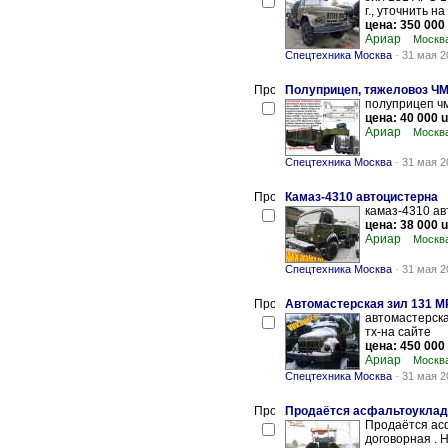
г., уточнить на
цена: 350 000
Ариар
Москва
Спецтехника Москва
-
31 мая 2
Полуприцеп, тяжеловоз Ч
полуприцеп чм
цена: 40 000 
Ариар
Москва
Спецтехника Москва
-
31 мая 2
Камаз-4310 автоцистерна
камаз-4310 ав
цена: 38 000 
Ариар
Москва
Спецтехника Москва
-
31 мая 2
Автомастерская зил 131 
автомастерска
тх-на сайте
цена: 450 000
Ариар
Москва
Спецтехника Москва
-
31 мая 2
Продаётся асфальтоукладчи
Продаётся асф
договорная . 