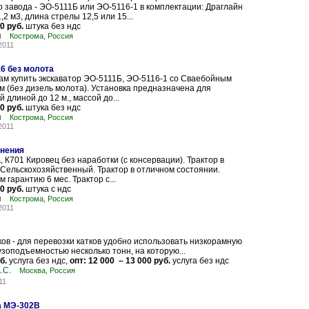
о завода - ЭО-5111Б или ЭО-5116-1 в комплектации: Драглайн
2 м3, длина стрелы 12,5 или 15...
0 руб.
штука без ндс
ш
Кострома, Россия
2011
6 без молота
м купить экскаватор ЭО-5111Б, ЭО-5116-1 со Сваебойным
 (без дизель молота). Установка предназначена для
 длиной до 12 м., массой до...
0 руб.
штука без ндс
ш
Кострома, Россия
2011
анения
, К701 Кировец без наработки (с консервации). Трактор в
Сельскохозяйственный. Трактор в отличном состоянии.
 гарантию 6 мес. Трактор с...
0 руб.
штука с ндс
ш
Кострома, Россия
2011
ков - для перевозки катков удобно использовать низкорамную
зоподъемностью несколько тонн, на которую...
б.
услуга без ндс,
опт: 12 000 – 13 000 руб.
услуга без ндс
.С.
Москва, Россия
11
а МЭ-302В