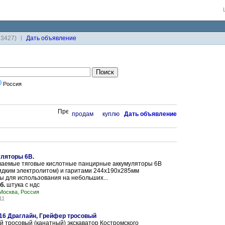
33427)
Дaть объявление
Россия
продам
куплю
Дaть объявление
уляторы 6В.
аемые тяговые кислотные панцирные аккумуляторы 6В
идким электролитом) и гаритами 244х190х285мм
 для использования на небольших...
б.
штука с ндс
Москва, Россия
11
116 Драглайн, Грейфер тросовый
 тросовый (канатный) экскаватор Костромского