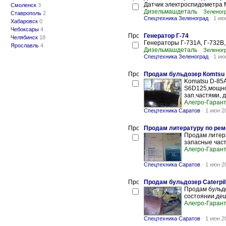
Датчик электроспидометра
Смоленск
3
Дизельмашдеталь
Зеленогр
Ставрополь
2
Спецтехника Зеленоград
-
1 ию
Хабаровск
0
Чебоксары
4
Генератор Г-74
Челябинск
18
Генераторы Г-731А, Г-732В,
Ярославль
4
Дизельмашдеталь
Зеленогр
Спецтехника Зеленоград
-
1 ию
Продам бульдозер Кomtsu
Komatsu D-85A
S6D125,мощно
зап.частями, д
Алегро-Гаран
Спецтехника Саратов
-
1 июн 2
Продам литературу по ремо
Продам литера
запасные части.
Алегро-Гаран
Спецтехника Саратов
-
1 июн 2
Продам бульдозер Caterpil
Продам бульдо
состоянии,де
Алегро-Гаран
Спецтехника Саратов
-
1 июн 2