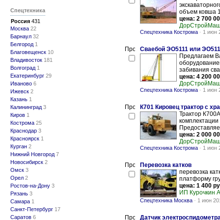
экскаваторног
Спецтехника
объем ковша 1,
цена: 2 700 00
Россия
431
ДорСтройМа
Москва
22
Спецтехника Кострома
-
1 июн 
Барнаул
32
Белгород
1
Сваебой ЭО5111 или ЭО511
Благовещенск
10
Предлагаем Ва
Владивосток
181
оборудованием
Волгоград
1
забивания свай
Екатеринбург
29
цена: 4 200 00
ДорСтройМа
Иваново
6
Спецтехника Кострома
-
1 июн 
Ижевск
2
Казань
1
К701 Кировец трактор с хр
Калининград
3
Трактор К700А
Киров
1
комплектации 
Кострома
25
Предоставляем
Краснодар
3
цена: 2 000 00
Красноярск
1
ДорСтройМа
Курган
2
Спецтехника Кострома
-
1 июн 
Нижний Новгород
7
Новосибирск
2
Перевозка катков
Омск
3
перевозка кат
Орел
2
платформу гру
цена: 1 400 ру
Ростов-на-Дону
3
ИП Курочкин А
Рязань
3
Спецтехника Москва
-
1 июн 20
Самара
1
Санкт-Петербург
17
Саратов
6
Датчик электроспидометр