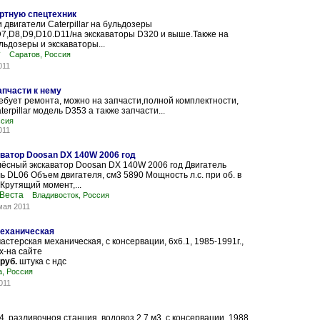
ртную спецтехник
 двигатели Caterpillar на бульдозеры
7,D8,D9,D10.D11/на экскаваторы D320 и выше.Также на
льдозеры и экскаваторы...
т
Саратов, Россия
011
апчасти к нему
требует ремонта, можно на запчасти,полной комплектности,
erpillar модель D353 а также запчасти...
ссия
011
ватор Doosan DX 140W 2006 год
ёсный экскаватор Doosan DX 140W 2006 год Двигатель
 DL06 Объем двигателя, см3 5890 Мощность л.с. при об. в
 Крутящий момент,...
 Веста
Владивосток, Россия
мая 2011
механическая
астерская механическая, с консервации, 6х6.1, 1985-1991г.,
х-на сайте
 руб.
штука с ндс
, Россия
011
4, разливочноя станция, водовоз 2,7 м3, с консервации, 1988