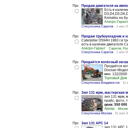
Продам двигателя на импо
Eсть в наличии
D3,D4,D5,D6,D
Komatsu на бу
Алегро-Гаран
Спецтехника Саратов
-
1 июн 2
Продам трубоукладчик и з
Caterpillar D594H 1983 г.в 
есть в наличии двигателя Сat
Алегро-Гарант
Саратов, Ро
Спецтехника Саратов
-
1 июн 2
Продаётся колёсный экска
Продаётся кол
Doosan Модель
мин. 132/2000
Торговый Дом
Спецтехника Владивосток
-
31 
Зил 131 мрм, мастерская 
зил 131 мрм, м
прайс, фото, т
цена: 550 000
Ариар
Москва
Спецтехника Москва
-
31 мая 2
Зил 131 АРС 14
зил 131 АРС 1