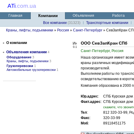
ATi
.
com.ua
Главная
Компании
Объявления
Работа
Все компании
(31323)
Транспортные компании
Краны, лифты, подъемники
»
Россия
»
Санкт-Петербург
» СевЗапКран СП
•
О компании
ООО СевЗапКран СПб
0.1
Санкт-Петербург, Россия
•
Объявления компании
4
Оборудование
3
Наша организация имеет возм
Краны, лифты, подъемники
3
краны различных модификаций,
Грузоперевозки
1
производителей.
Автомобильные грузоперевозки
1
Выполняем работы по транспо
освидетельствованию в коротк
Компания образована в 2000 го
Юр.адрес
:
СПБ Курская дом 
Факт.адрес
:
СПБ Курская дом 
cкажите, что звонит
Тел
:
812 320-33-99, Р
Факс
:
320-33-99
Моб
:
89118451175