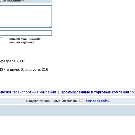
алог компаний
ведите код, показан-
ный на картинке
4 февраля 2007
7, в июле: 0, в августе: 316
евозки
:
транспортные компании
|
Промышленные и торговые компании
:
о
Copyright © 2000 - 2026, ati.com.ua
- вопрос по сайту