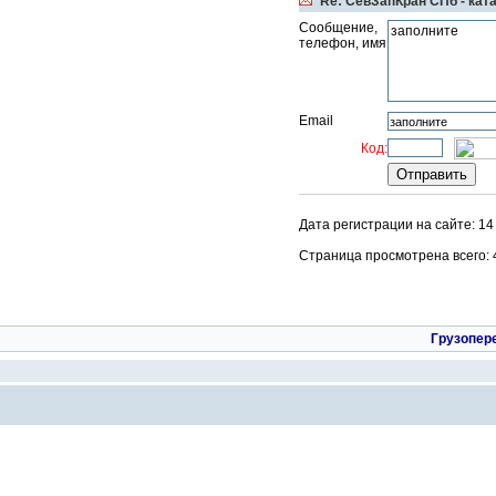
Re: СевЗапКран СПб - кат
Сообщение,
телефон, имя
Email
Код:
Дата регистрации на сайте: 1
Страница просмотрена всего: 42
Грузопер