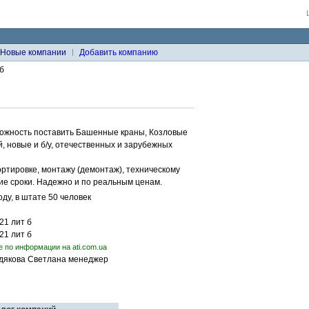
Новые компании
Добавить компанию
б
ожность поставить Башенные краны, Козловые
 новые и б/у, отечественных и зарубежных
ртировке, монтажу (демонтаж), техническому
ие сроки. Надежно и по реальным ценам.
ду, в штате 50 человек
21 лит б
21 лит б
е по информации на ati.com.ua
одякова Светлана менеджер