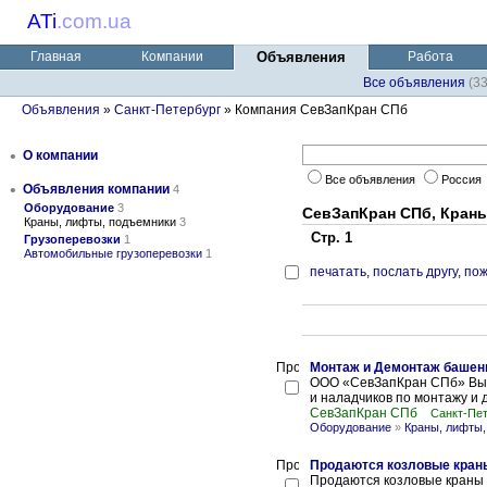
ATi
.
com.ua
Главная
Компании
Объявления
Работа
Все объявления
(3
Объявления
»
Санкт-Петербург
» Компания СевЗапКран СПб
•
О компании
Все объявления
Россия
•
Объявления компании
4
Оборудование
3
СевЗапКран СПб, Кран
Краны, лифты, подъемники
3
Стр. 1
Грузоперевозки
1
Автомобильные грузоперевозки
1
печатать
,
послать другу
,
пож
Монтаж и Демонтаж башенн
ООО «СевЗапКран СПб» Вып
и наладчиков по монтажу и 
СевЗапКран СПб
Санкт-Пет
Оборудование
»
Краны, лифты,
Продаются козловые кран
Продаются козловые краны о