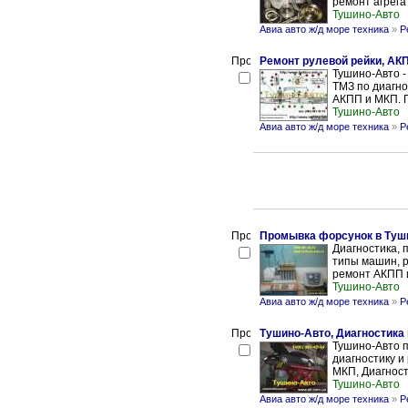
ремонт агрега
Тушино-Авто
Авиа авто ж/д море техника
»
Р
Ремонт рулевой рейки, АК
Тушино-Авто 
ТМЗ по диагно
АКПП и МКП. П
Тушино-Авто
Авиа авто ж/д море техника
»
Р
Промывка форсунок в Туш
Диагностика, 
типы машин, р
ремонт АКПП 
Тушино-Авто
Авиа авто ж/д море техника
»
Р
Тушино-Авто, Диагностика
Тушино-Авто п
диагностику и
МКП, Диагности
Тушино-Авто
Авиа авто ж/д море техника
»
Р