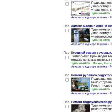
Подразделени
Диагностику и
управления, д
Тушино-Авто
Авиа авто ж/д море техника
»
Р
Замена масла в АКПП в Tu
Тушино-Авто 
Диагностику и
ультразвукову
Тушино-Авто
Авиа авто ж/д море техника
»
Р
Кузовной ремонт грузовых,
Tushino-Avto Производит ве
окраске легковых, грузовых 
Тушино-Авто
Москва, Росси
Авиа авто ж/д море техника
»
Р
Ремонт рулевого редуктора
Подразделение
Ремонт рулевы
Ремонт гидроу
Тушино-Авто
Авиа авто ж/д море техника
»
Р
Ремонт гидроусилителя ру
Тушино-Авто п
ремонт рулево