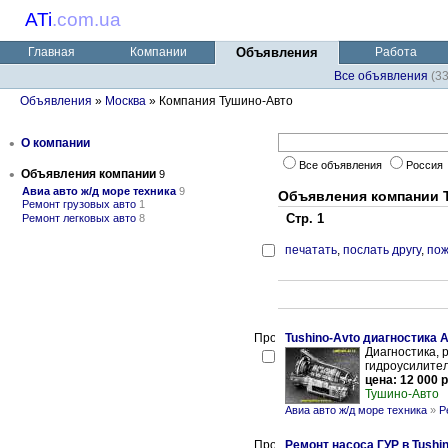
ATi
.
com.ua
Главная
Компании
Объявления
Работа
Все объявления
(3
Объявления
»
Москва
» Компания Тушино-Авто
•
О компании
Все объявления
Россия
•
Объявления компании
9
Авиа авто ж/д море техника
9
Объявления компании 
Ремонт грузовых авто
1
Стр. 1
Ремонт легковых авто
8
печатать
,
послать другу
,
пож
Tushino-Avto диагностика
Диагностика, 
гидроусилителя
цена: 12 000 р
Тушино-Авто
Авиа авто ж/д море техника
»
Р
Ремонт насоса ГУР в Tushi