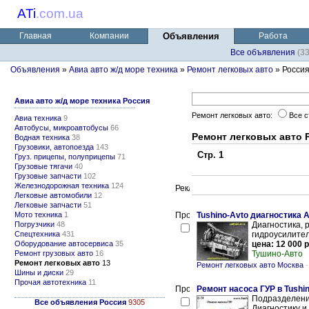
ATi
.
com.ua
Главная
Компании
Объявления
Работа
Все объявления
(3
Объявления
»
Авиа авто ж/д море техника
»
Ремонт легковых авто
» Росси
Авиа авто ж/д море техника Россия
Ремонт легковых авто:
Все 
Авиа техника
9
Автобусы, микроавтобусы
66
Ремонт легковых авто 
Водная техника
38
Грузовики, автопоезда
143
Стр. 1
Груз. прицепы, полуприцепы
71
Грузовые тягачи
40
Грузовые запчасти
102
Железнодорожная техника
124
Легковые автомобили
12
Легковые запчасти
51
Мото техника
1
Tushino-Avto диагностика
Погрузчики
48
Диагностика, 
Спецтехника
431
гидроусилителя
Оборудование автосервиса
35
цена: 12 000 р
Ремонт грузовых авто
16
Тушино-Авто
Ремонт легковых авто
13
Ремонт легковых авто Москва
Шины и диски
29
Прочая автотехника
11
Ремонт насоса ГУР в Tushi
Подразделени
Все объявления Россия
9305
Диагностику и