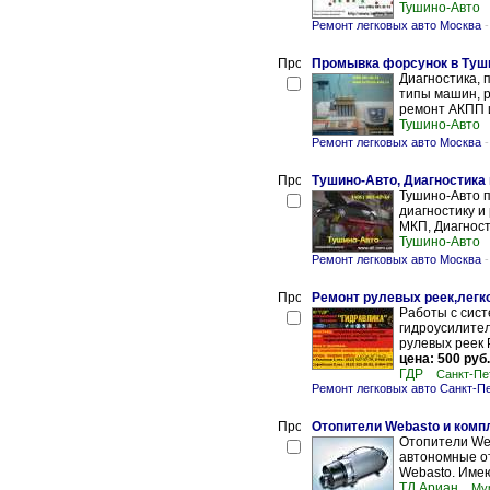
Тушино-Авто
Ремонт легковых авто Москва
Промывка форсунок в Туш
Диагностика, 
типы машин, р
ремонт АКПП 
Тушино-Авто
Ремонт легковых авто Москва
Тушино-Авто, Диагностика
Тушино-Авто п
диагностику и
МКП, Диагности
Тушино-Авто
Ремонт легковых авто Москва
Ремонт рулевых реек,легко
Работы с сис
гидроусилител
рулевых реек 
цена: 500 руб.
ГДР
Санкт-Пе
Ремонт легковых авто Санкт-П
Отопители Webasto и комп
Отопители Web
автономные от
Webasto. Имею
ТД Ариан
Му