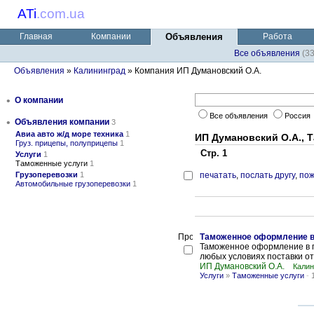
ATi
.
com.ua
Главная
Компании
Объявления
Работа
Все объявления
(3
Объявления
»
Калининград
» Компания ИП Думановский О.А.
•
О компании
Все объявления
Россия
•
Объявления компании
3
Авиа авто ж/д море техника
1
ИП Думановский О.А., 
Груз. прицепы, полуприцепы
1
Стр. 1
Услуги
1
Таможенные услуги
1
Грузоперевозки
1
печатать
,
послать другу
,
пож
Автомобильные грузоперевозки
1
Таможенное оформление в 
Таможенное оформление в г
любых условиях поставки от
ИП Думановский О.А.
Калин
Услуги
»
Таможенные услуги
-