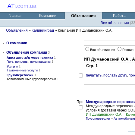
ATi
.
com.ua
Главная
Компании
Объявления
Работа
Все объявления
(3
Объявления
»
Калининград
» Компания ИП Думановский О.А.
•
О компании
Все объявления
Россия
•
Объявления компании
3
Авиа авто ж/д море техника
1
ИП Думановский О.А., 
Груз. прицепы, полуприцепы
1
Стр. 1
Услуги
1
Таможенные услуги
1
Грузоперевозки
1
печатать
,
послать другу
,
пож
Автомобильные грузоперевозки
1
Международные перевозк
Международные перевозки а
условия доставки через ОЭ
ИП Думановский О.А.
Калин
Грузоперевозки
»
Автомобильны