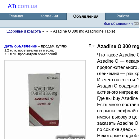
ATi
.
com.ua
Главная
Компании
Объявления
Работа
Все объявления
(3
Здоровье и красота
»
»
» Azadine O 300 mg Azacitidine Tablet
Azadine O 300 mg 
Дать объявление
– продам, куплю
1.2 млн. посетителей за месяц:
7.1 млн. просмотров объявлений
Что такое Azadine 
Azadine O — лекарс
продолжительного 
(лейкемия — рак кр
Из чего он состоит
Азадин О содержит
активного ингреди
Где вы buy Azadin
Есть много поставщ
на рынке оффлайн и
имеют высокую цен
заказать Azadine O
по ссылке здесь -
Некоторые подробн