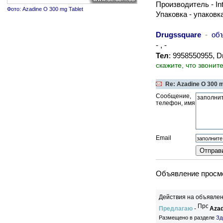
Производитель - In
Фото: Azadine O 300 mg Tablet
Упаковка - упаковк
Drugssquare
-
об
- , -
Тел
: 9958550955, 
скажите, что звонит
Re: Azadine O 300 m
Сообщение,
телефон, имя
Email
Объявление просмо
Действия на объявлен
Предлагаю
-
Azad
Размещено в разделе
Зд